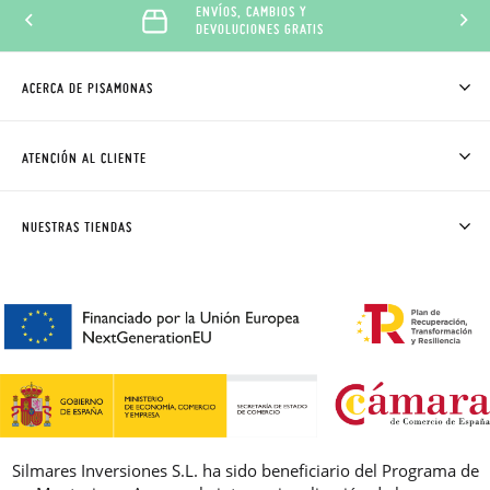
ENVÍOS, CAMBIOS Y
DEVOLUCIONES GRATIS
ACERCA DE PISAMONAS
QUIÉNES SOMOS
CÓMO COMPRAR
ATENCIÓN AL CLIENTE
DONDE ESTÁ MI PEDIDO
ENVÍOS Y CAMBIOS GRATIS
SOLICITAR CAMBIO O DEVOLUCIÓN
CLUB PISAMONAS
NUESTRAS TIENDAS
CONTACTO
BLOG & NOTICIAS
HORARIO
PREMIOS
PREGUNTAS FRECUENTES
AVISO LEGAL, PRIVACIDAD Y COOKIES
GUIA DE TALLAS
REBAJAS
Silmares Inversiones S.L. ha sido beneficiario del Programa de