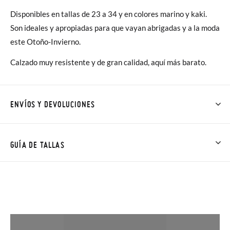
Disponibles en tallas de 23 a 34 y en colores marino y kaki.
Son ideales y apropiadas para que vayan abrigadas y a la moda
este Otoño-Invierno.
Calzado muy resistente y de gran calidad, aquí más barato.
ENVÍOS Y DEVOLUCIONES
En Pisamonas todos los Envíos son GRATIS y los Cambios de
Talla/Color también son GRATIS y puedes realizarlos hasta en
GUÍA DE TALLAS
60 días. ¡Te acercamos nuestra tienda física hasta la puerta de
tu casa!
NOTA: Las medidas de la tabla son de este modelo en
concreto, y de la suela interior del zapato, para que compares
Además del envío estándar gratuito (2-3 días laborables), en
con la medida del pie de tu peque o con la suela interna de
caso de que prefieras acelerar el envío, puedes por muy poco
otros zapatos que tengas, no con la suela por fuera.
más (3,95€) elegir Envío Urgente en Península.