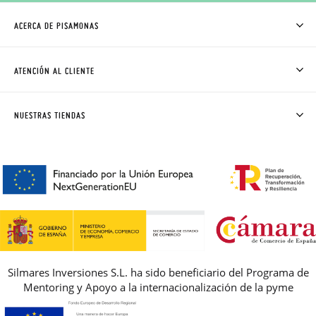
ACERCA DE PISAMONAS
QUIÉNES SOMOS
CÓMO COMPRAR
ATENCIÓN AL CLIENTE
DONDE ESTÁ MI PEDIDO
ENVÍOS Y CAMBIOS GRATIS
SOLICITAR CAMBIO O DEVOLUCIÓN
CLUB PISAMONAS
NUESTRAS TIENDAS
CONTACTO
BLOG & NOTICIAS
HORARIO
PREMIOS
PREGUNTAS FRECUENTES
AVISO LEGAL, PRIVACIDAD Y COOKIES
GUIA DE TALLAS
REBAJAS
Silmares Inversiones S.L. ha sido beneficiario del Programa de
Mentoring y Apoyo a la internacionalización de la pyme