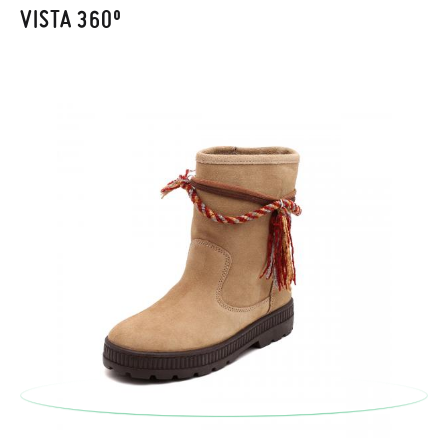
recogeremos la primera, sin gastos, en unos pocos días!
VISTA 360º
En caso de que no quieras Cambio sino Devolución, también
serán gratuitas, ¡no tienes que preocuparte por nada! Puedes
solicitarlas desde el mismo enlace del párrafo anterior y nos
encargamos de enviarte un mensajero para que te recoja el
paquete.