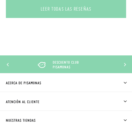
LEER TODAS LAS RESEÑAS
DESCUENTO CLUB
PISAMONAS
ACERCA DE PISAMONAS
QUIÉNES SOMOS
CÓMO COMPRAR
ATENCIÓN AL CLIENTE
DONDE ESTÁ MI PEDIDO
ENVÍOS Y CAMBIOS GRATIS
SOLICITAR CAMBIO O DEVOLUCIÓN
CLUB PISAMONAS
NUESTRAS TIENDAS
CONTACTO
BLOG & NOTICIAS