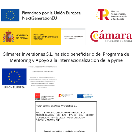
HORARIO
PREMIOS
PREGUNTAS FRECUENTES
AVISO LEGAL, PRIVACIDAD Y COOKIES
GUIA DE TALLAS
REBAJAS
Silmares Inversiones S.L. ha sido beneficiario del Programa de
Mentoring y Apoyo a la internacionalización de la pyme