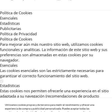
Política de Cookies
Esenciales
Estadísticas
Publicitarias
Política de Privacidad
Política de Cookies
Para mejorar aún más nuestro sitio web, utilizamos cookies
funcionales y analíticas. La información de este sitio web y sus
preferencias son almacenadas en estas cookies por su
navegador.
Esenciales
Las cookies esenciales son las estrictamente necesarias para
garantizar el correcto funcionamiento del sitio web.
Estadísticas
Estas cookies nos permiten ofrecerle una experiencia en el sitio
adaptada a su navegación (recomendaciones de producto
personalizadas, énfasis en categorías frecuentemente
Utilizamos cookies propias y de terceros para medir el rendimiento y ofrecer una
consultadas, etc).Al activar esta cookie, nos ayuda a mejorar aún
experiencia de compra y publicidad personalizada. Puedes aceptar todas las
más su experiencia.