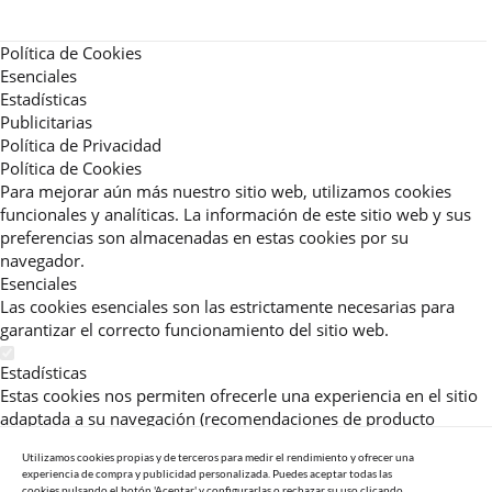
Política de Cookies
Esenciales
Estadísticas
Publicitarias
Política de Privacidad
Política de Cookies
Para mejorar aún más nuestro sitio web, utilizamos cookies
funcionales y analíticas. La información de este sitio web y sus
preferencias son almacenadas en estas cookies por su
navegador.
Esenciales
Las cookies esenciales son las estrictamente necesarias para
garantizar el correcto funcionamiento del sitio web.
Estadísticas
Estas cookies nos permiten ofrecerle una experiencia en el sitio
adaptada a su navegación (recomendaciones de producto
personalizadas, énfasis en categorías frecuentemente
Utilizamos cookies propias y de terceros para medir el rendimiento y ofrecer una
consultadas, etc).Al activar esta cookie, nos ayuda a mejorar aún
experiencia de compra y publicidad personalizada. Puedes aceptar todas las
más su experiencia.
cookies pulsando el botón 'Aceptar' y configurarlas o rechazar su uso clicando