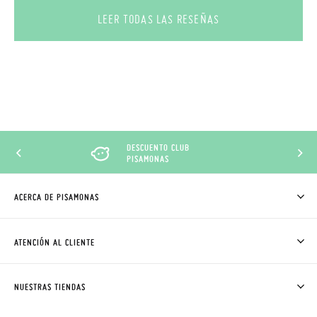
LEER TODAS LAS RESEÑAS
DESCUENTO CLUB
PISAMONAS
ACERCA DE PISAMONAS
QUIÉNES SOMOS
CÓMO COMPRAR
ATENCIÓN AL CLIENTE
DONDE ESTÁ MI PEDIDO
ENVÍOS Y CAMBIOS GRATIS
SOLICITAR CAMBIO O DEVOLUCIÓN
CLUB PISAMONAS
NUESTRAS TIENDAS
CONTACTO
BLOG & NOTICIAS