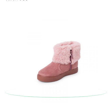
En caso de que no quieras Cambio sino Devolución, también
serán gratuitas, ¡no tienes que preocuparte por nada! Puedes
solicitarlas desde el mismo enlace del párrafo anterior y nos
encargamos de enviarte un mensajero para que te recoja el
paquete.