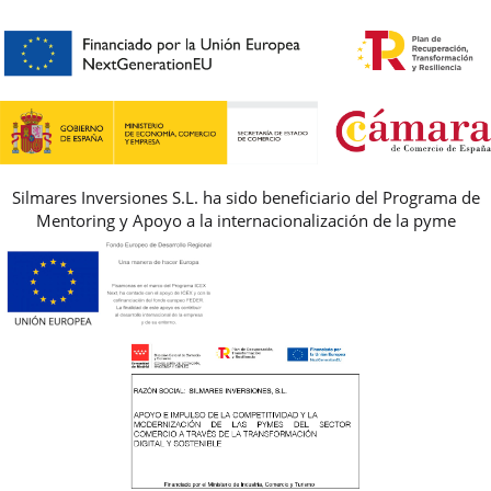
HORARIO
PREMIOS
PREGUNTAS FRECUENTES
AVISO LEGAL, PRIVACIDAD Y COOKIES
GUIA DE TALLAS
REBAJAS
Silmares Inversiones S.L. ha sido beneficiario del Programa de
Mentoring y Apoyo a la internacionalización de la pyme