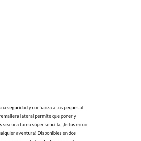
bién son GRATIS y puedes realizarlos
asa!
fieras acelerar el envío, puedes por muy