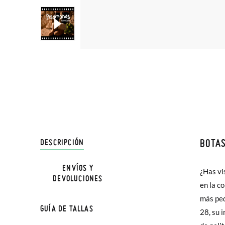
BOTAS
DESCRIPCIÓN
En Pisa
hasta e
ENVÍOS Y
¿Has vi
bota, p
DEVOLUCIONES
Además 
en la c
caminar
poco má
más peq
quitar l
GUÍA DE TALLAS
En Bale
28, su i
minuto