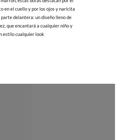
26
27
28
 El precio final será el de los zapatos que
Cambios & Devoluciones
de nuestra web
16,6
17,2
17,8
e encargará de todo: te mandaremos otra
 estilo cualquier look
 ¡no tienes que preocuparte por nada!
gamos de enviarte un mensajero para que te