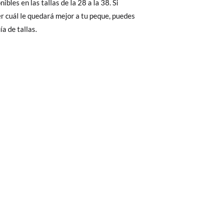
nibles en las tallas de la 28 a la 38. Si
Cambios & Devoluciones
de nuestra web
r cuál le quedará mejor a tu peque, puedes
22,1
22,7
23,5
24,2
e encargará de todo: te mandaremos otra
ía de tallas.
 ¡no tienes que preocuparte por nada!
gamos de enviarte un mensajero para que te