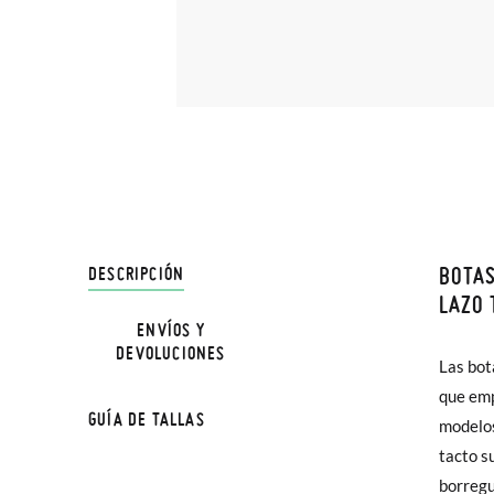
BOTAS
DESCRIPCIÓN
En Pisa
LAZO 
hasta e
ENVÍOS Y
NOTA: L
DEVOLUCIONES
Además 
Las bot
la medi
poco má
que emp
GUÍA DE TALLAS
En Bale
modelos
tacto s
TALLA
Sólo en
borregu