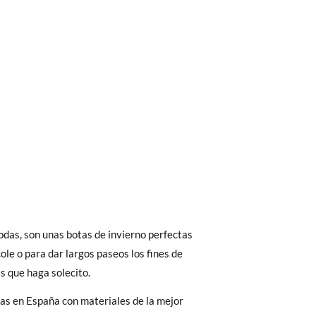
bién son GRATIS y puedes realizarlos
asa!
 interior del zapato, para que compares con
fieras acelerar el envío, puedes por muy
das, son unas botas de invierno perfectas
as, no con la suela por fuera.
cole o para dar largos paseos los fines de
s que haga solecito.
as en España con materiales de la mejor
35
36
37
38
 El precio final será el de los zapatos que