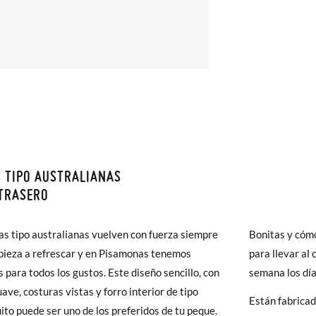
 TIPO AUSTRALIANAS
monas todos los Envíos son GRATIS y los Cambios de Talla/Color tam
TRASERO
n 60 días. ¡Te acercamos nuestra tienda física hasta la puerta de tu c
as medidas de la tabla son de este modelo en concreto, y de la suela
del envío estándar gratuito (2-3 días laborables), en caso de que pre
as tipo australianas vuelven con fuerza siempre
Bonitas y cómo
da del pie de tu peque o con la suela interna de otros zapatos que teng
s (3,95€) elegir Envío Urgente en Península.
ieza a refrescar y en Pisamonas tenemos
para llevar al 
ares el tiempo de envío es de 3-4 días laborables.
 para todos los gustos. Este diseño sencillo, con
semana los día
uave, costuras vistas y forro interior de tipo
Están fabricad
28
29
30
31
32
33
34
 Pisamonas envíos y cambios gratis, sin importe mínimo, sin preguntas.
ito puede ser uno de los preferidos de tu peque.