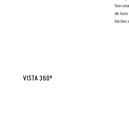
elijas, 
Son una
CM
para en
de lazo
talla y
fáciles
En caso
Puedes 
recoja 
VISTA 360º