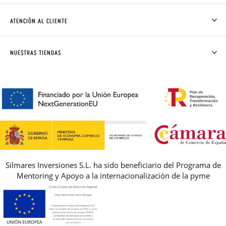
CÓMO COMPRAR
ATENCIÓN AL CLIENTE
DONDE ESTÁ MI PEDIDO
ENVÍOS Y CAMBIOS GRATIS
SOLICITAR CAMBIO O DEVOLUCIÓN
CLUB PISAMONAS
NUESTRAS TIENDAS
CONTACTO
BLOG & NOTICIAS
HORARIO
PREMIOS
PREGUNTAS FRECUENTES
AVISO LEGAL, PRIVACIDAD Y COOKIES
GUIA DE TALLAS
REBAJAS
Silmares Inversiones S.L. ha sido beneficiario del Programa de
Mentoring y Apoyo a la internacionalización de la pyme