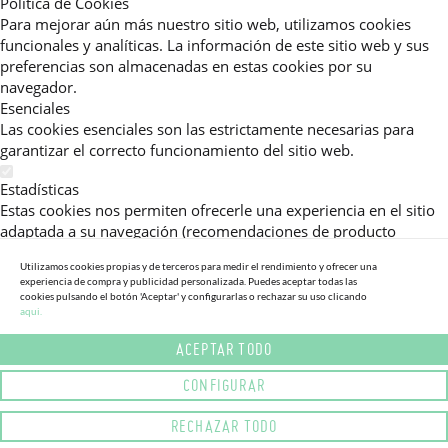
Política de Cookies
Para mejorar aún más nuestro sitio web, utilizamos cookies
funcionales y analíticas. La información de este sitio web y sus
preferencias son almacenadas en estas cookies por su
navegador.
Esenciales
Las cookies esenciales son las estrictamente necesarias para
garantizar el correcto funcionamiento del sitio web.
Estadísticas
Estas cookies nos permiten ofrecerle una experiencia en el sitio
adaptada a su navegación (recomendaciones de producto
personalizadas, énfasis en categorías frecuentemente
Utilizamos cookies propias y de terceros para medir el rendimiento y ofrecer una
consultadas, etc).Al activar esta cookie, nos ayuda a mejorar aún
experiencia de compra y publicidad personalizada. Puedes aceptar todas las
más su experiencia.
cookies pulsando el botón 'Aceptar' y configurarlas o rechazar su uso clicando
aqui.
Publicitarias
ACEPTAR TODO
Estas cookies permiten a nuestros socios publicitarios enviarle
mensajes específicos y personalizados.
CONFIGURAR
Política de Privacidad
RECHAZAR TODO
Lea más sobre el uso de cookies en este sitio web en nuestra