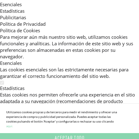
Esenciales
Estadísticas
Publicitarias
Política de Privacidad
Política de Cookies
Para mejorar aún más nuestro sitio web, utilizamos cookies
funcionales y analíticas. La información de este sitio web y sus
preferencias son almacenadas en estas cookies por su
navegador.
Esenciales
Las cookies esenciales son las estrictamente necesarias para
garantizar el correcto funcionamiento del sitio web.
Estadísticas
Estas cookies nos permiten ofrecerle una experiencia en el sitio
adaptada a su navegación (recomendaciones de producto
personalizadas, énfasis en categorías frecuentemente
Utilizamos cookies propias y de terceros para medir el rendimiento y ofrecer una
consultadas, etc).Al activar esta cookie, nos ayuda a mejorar aún
experiencia de compra y publicidad personalizada. Puedes aceptar todas las
más su experiencia.
cookies pulsando el botón 'Aceptar' y configurarlas o rechazar su uso clicando
aqui.
Publicitarias
ACEPTAR TODO