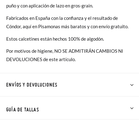
puño y con aplicación de lazo en gros-grain.
Fabricados en España con la confianza y el resultado de
Cóndor, aquí en Pisamonas más baratos y con envío gratuito.
Estos calcetines están hechos 100% de algodón.
Por motivos de higiene, NO SE ADMITIRÁN CAMBIOS NI
DEVOLUCIONES de este artículo.
ENVÍOS Y DEVOLUCIONES
En Pisamonas todos los Envíos son GRATIS y los Cambios de
Talla/Color también son GRATIS y puedes realizarlos hasta en
GUÍA DE TALLAS
60 días. ¡Te acercamos nuestra tienda física hasta la puerta de
tu casa!
TALLA
0
2
4