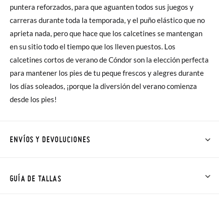
puntera reforzados, para que aguanten todos sus juegos y
carreras durante toda la temporada, y el puño elástico que no
aprieta nada, pero que hace que los calcetines se mantengan
en su sitio todo el tiempo que los lleven puestos. Los
calcetines cortos de verano de Cóndor son la elección perfecta
para mantener los pies de tu peque frescos y alegres durante
los días soleados, ¡porque la diversión del verano comienza
desde los pies!
ENVÍOS Y DEVOLUCIONES
En Pisamonas todos los Envíos son GRATIS y los Cambios de
Talla/Color también son GRATIS y puedes realizarlos hasta en
GUÍA DE TALLAS
60 días. ¡Te acercamos nuestra tienda física hasta la puerta de
tu casa!
TALLA
00
0
2
4