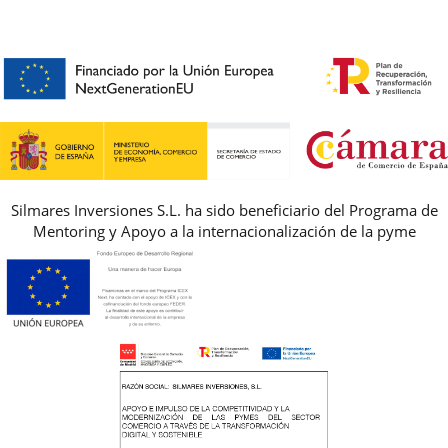
CONTACTO
BLOG & NOTICIAS
HORARIO
PREMIOS
PREGUNTAS FRECUENTES
AVISO LEGAL, PRIVACIDAD Y COOKIES
GUIA DE TALLAS
REBAJAS
Silmares Inversiones S.L. ha sido beneficiario del Programa de
Mentoring y Apoyo a la internacionalización de la pyme