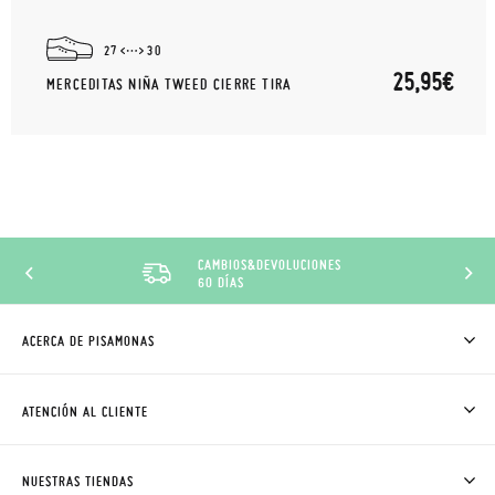
27
30
25,95€
MERCEDITAS NIÑA TWEED CIERRE TIRA
DESCUENTO CLUB
PISAMONAS
ACERCA DE PISAMONAS
QUIÉNES SOMOS
CÓMO COMPRAR
ATENCIÓN AL CLIENTE
DONDE ESTÁ MI PEDIDO
ENVÍOS Y CAMBIOS GRATIS
SOLICITAR CAMBIO O DEVOLUCIÓN
CLUB PISAMONAS
NUESTRAS TIENDAS