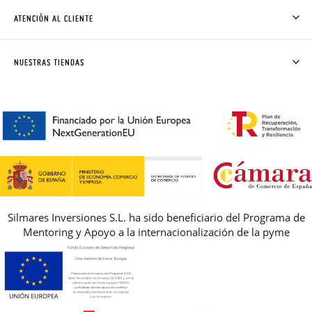
CÓMO COMPRAR
ATENCIÓN AL CLIENTE
DONDE ESTÁ MI PEDIDO
ENVÍOS Y CAMBIOS GRATIS
SOLICITAR CAMBIO O DEVOLUCIÓN
CLUB PISAMONAS
NUESTRAS TIENDAS
CONTACTO
BLOG & NOTICIAS
HORARIO
PREMIOS
PREGUNTAS FRECUENTES
AVISO LEGAL, PRIVACIDAD Y COOKIES
GUIA DE TALLAS
REBAJAS
Silmares Inversiones S.L. ha sido beneficiario del Programa de
Mentoring y Apoyo a la internacionalización de la pyme