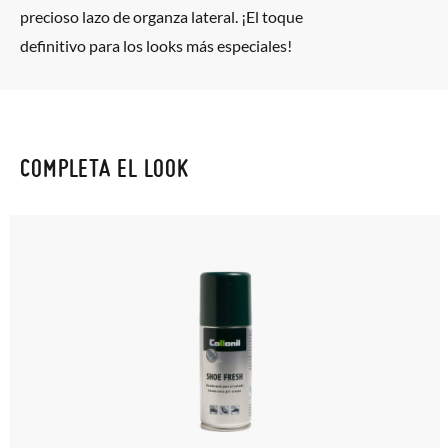
mínimo, sin preguntas. El precio final será el de los zapatos que
precioso lazo de organza lateral. ¡El toque
elijas, y si cuando te lleguen no te valen, sólo tienes que entrar
definitivo para los looks más especiales!
en la sección
Cambios & Devoluciones
de nuestra web para
enviarnos la petición de cambio. Nuestro equipo Atención al
Cliente se encargará de todo: te mandaremos otra talla y te
recogeremos la primera, sin gastos, en unos pocos días!
COMPLETA EL LOOK
En caso de que no quieras Cambio sino Devolución, también
serán gratuitas, ¡no tienes que preocuparte por nada! Puedes
solicitarlas desde el mismo enlace del párrafo anterior y nos
encargamos de enviarte un mensajero para que te recoja el
paquete.