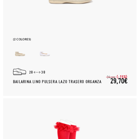
(2 COLORES)
28
38
(-15%)
34,
95€
29,70€
BAILARINA LINO PULSERA LAZO TRASERO ORGANZA