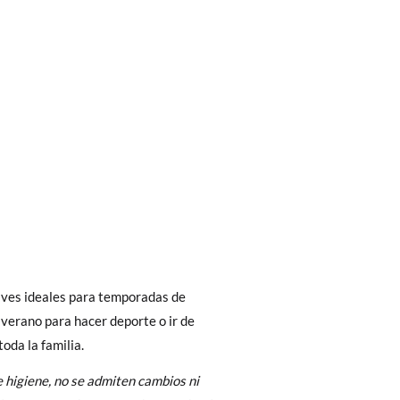
bién son GRATIS y puedes realizarlos
asa!
fieras acelerar el envío, puedes por muy
aves ideales para temporadas de
8
10
verano para hacer deporte o ir de
oda la familia.
6-8A
8-10A
 higiene, no se admiten cambios ni
 El precio final será el de los zapatos que
32-35
36-39