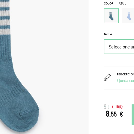
COLOR
AZUL
TALLA
PERCEPCIÓN
Queda co
9
(-10%)
,5
8
,55 €