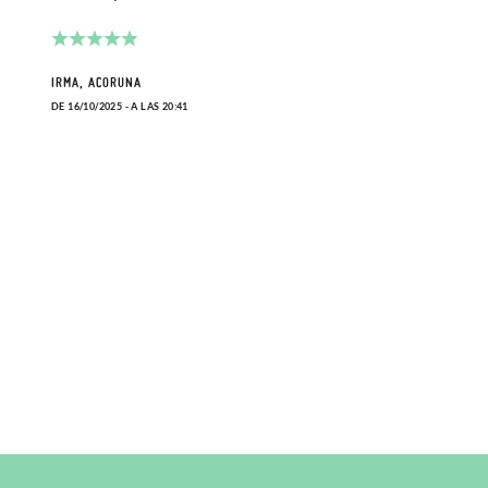
IRMA, ACORUNA
DAVID
DE 16/10/2025 - A LAS 20:41
DE 24/0