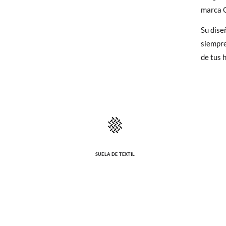
Calzad
elijas, 
marca 
para en
Estatu
Su diseñ
talla y
siempre
de tus h
En caso
Puedes 
recoja 
SUELA DE TEXTIL