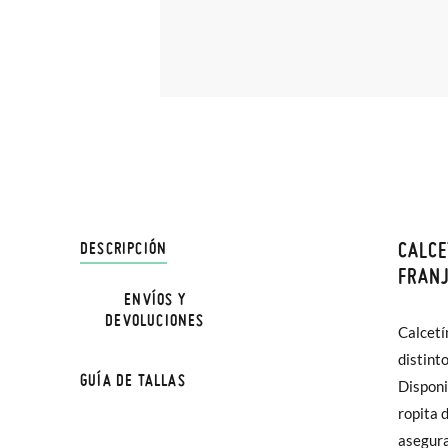
CALCE
DESCRIPCIÓN
En Pisa
FRANJ
hasta e
ENVÍOS Y
DEVOLUCIONES
Además 
Calcetí
TALLA
poco má
distint
GUÍA DE TALLAS
En Bale
Disponi
Edad
ropita 
Sólo en
asegura