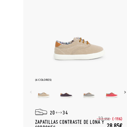
(6 COLORES)
20
34
33,
(-15%)
95€
ZAPATILLAS CONTRASTE DE LONA Y
28,85€