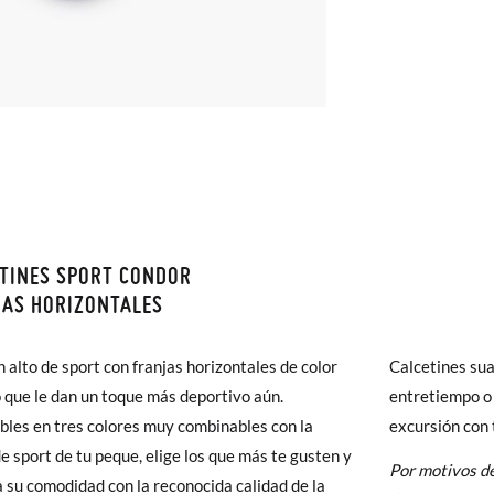
TINES SPORT CONDOR
monas todos los Envíos son GRATIS y los Cambios de Talla/Color tam
AS HORIZONTALES
n 60 días. ¡Te acercamos nuestra tienda física hasta la puerta de tu c
del envío estándar gratuito (2-3 días laborables), en caso de que pre
n alto de sport con franjas horizontales de color
Calcetines su
2
4
6
s (3,95€) elegir Envío Urgente en Península.
o que le dan un toque más deportivo aún.
entretiempo o 
ares el tiempo de envío es de 3-4 días laborables.
bles en tres colores muy combinables con la
excursión con t
0-2A
2-4A
4-6A
de sport de tu peque, elige los que más te gusten y
Por motivos de
 Pisamonas envíos y cambios gratis, sin importe mínimo, sin preguntas.
 su comodidad con la reconocida calidad de la
19-22
23-26
27-31