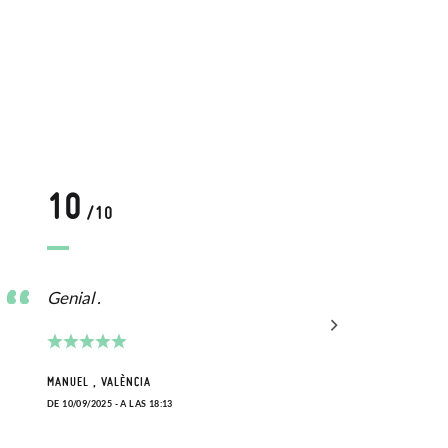
10
1
/10
Genial .
Bien
MANUEL , VALÈNCIA
SANDR
DE 10/09/2025 - A LAS 18:13
DE 08/0