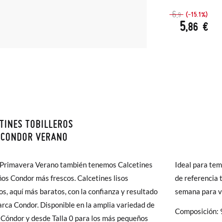
6
(-15.1%)
,9
5
,86 €
TINES TOBILLEROS
monas todos los Envíos son GRATIS y los Cambios de Talla/Color tam
 CONDOR VERANO
n 60 días. ¡Te acercamos nuestra tienda física hasta la puerta de tu c
000
00
0
2
4
del envío estándar gratuito (2-3 días laborables), en caso de que pre
 Primavera Verano también tenemos Calcetines
Ideal para te
s (3,95€) elegir Envío Urgente en Península.
ños Condor más frescos. Calcetines lisos
de referencia 
0-3m
3-6m
6-12m
12-24m
2-4A
ares el tiempo de envío es de 3-4 días laborables.
ros, aquí más baratos, con la confianza y resultado
semana para ve
arca Condor. Disponible en la amplia variedad de
15-19
15-19
15-19
19-22
23-26
o
Composición: 
 Pisamonas envíos y cambios gratis, sin importe mínimo, sin preguntas.
 Cóndor y desde Talla 0 para los más pequeños