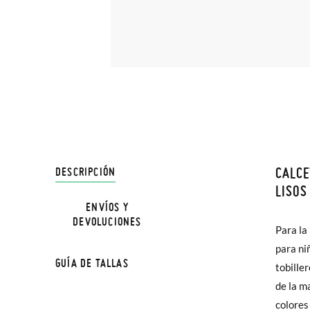
CALCE
DESCRIPCIÓN
En Pisa
LISOS
hasta e
ENVÍOS Y
DEVOLUCIONES
TALLA
Además 
Para la
poco má
para ni
Edad
GUÍA DE TALLAS
En Bale
tobille
de la m
Calzad
Sólo en
colores