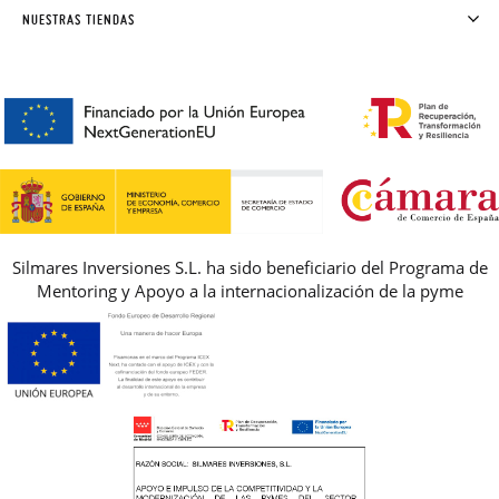
SOLICITAR CAMBIO O DEVOLUCIÓN
CLUB PISAMONAS
NUESTRAS TIENDAS
CONTACTO
BLOG & NOTICIAS
HORARIO
PREMIOS
PREGUNTAS FRECUENTES
AVISO LEGAL, PRIVACIDAD Y COOKIES
GUIA DE TALLAS
REBAJAS
Silmares Inversiones S.L. ha sido beneficiario del Programa de
Mentoring y Apoyo a la internacionalización de la pyme