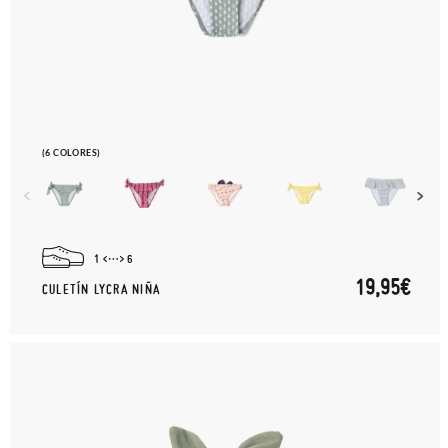
(6 COLORES)
1
6
19,95€
CULETÍN LYCRA NIÑA