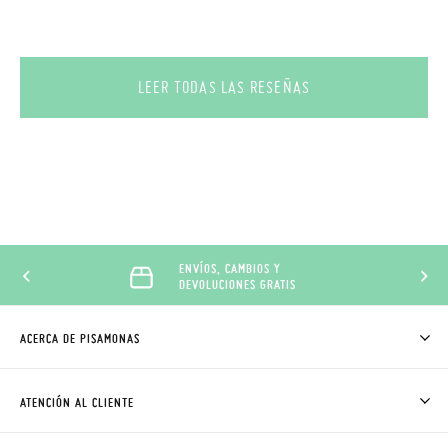
LEER TODAS LAS RESEÑAS
ENVÍOS, CAMBIOS Y
DEVOLUCIONES GRATIS
ACERCA DE PISAMONAS
QUIÉNES SOMOS
CÓMO COMPRAR
ATENCIÓN AL CLIENTE
DONDE ESTÁ MI PEDIDO
ENVÍOS Y CAMBIOS GRATIS