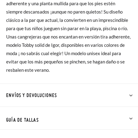
adherente y una planta mullida para que los pies estén
siempre descansados ¡aunque no paren quietos! Su diseño
clásico a la par que actual, la convierten en un imprescindible
para que tus niños jueguen sin parar en la playa, piscina o río.
Unas cangrejeras que nos encantan en versión tira adherente,
modelo Tobby solid de Igor, disponibles en varios colores de
moda ¡ no sabrás cual elegir! Un modelo unisex ideal para
evitar que los más pequeños se pinchen, se hagan daño o se
resbalen este verano.
ENVÍOS Y DEVOLUCIONES
En Pisamonas todos los Envíos son GRATIS y los Cambios de
Talla/Color también son GRATIS y puedes realizarlos hasta en
GUÍA DE TALLAS
60 días. ¡Te acercamos nuestra tienda física hasta la puerta de
tu casa!