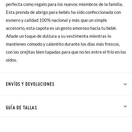
perfecta como regalo para los nuevos miembros de la familia.
Esta prenda de abrigo para bebés ha sido confeccionada con
esmero y calidad 100% nacional y más que un simple
accesorio, esta capota es un gesto amoroso hacia tu bebé.
Añade un toque de dulzura a su vestimenta mientras lo
mantienes cómodo y calentito durante los días más frescos,
con las orejitas bien tapadas para que no les entre el frío en los
oídos.
ENVÍOS Y DEVOLUCIONES
En Pisamonas todos los Envíos son GRATIS y los Cambios de
Talla/Color también son GRATIS y puedes realizarlos hasta en
GUÍA DE TALLAS
60 días. ¡Te acercamos nuestra tienda física hasta la puerta de
tu casa!
TALLA
00
0
2