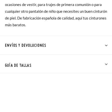
ocasiones de vestir, para trajes de primera comunión o para
cualquier otro pantalón de niño que necesites un buen cinturón
de piel. De fabricación española de calidad, aquí tus cinturones
más baratos.
ENVÍOS Y DEVOLUCIONES
En Pisamonas todos los Envíos son GRATIS y los Cambios de
Talla/Color también son GRATIS y puedes realizarlos hasta en
GUÍA DE TALLAS
60 días. ¡Te acercamos nuestra tienda física hasta la puerta de
tu casa!
Además del envío estándar gratuito (2-3 días laborables), en
caso de que prefieras acelerar el envío, puedes por muy poco
más (3,95€) elegir Envío Urgente en Península.