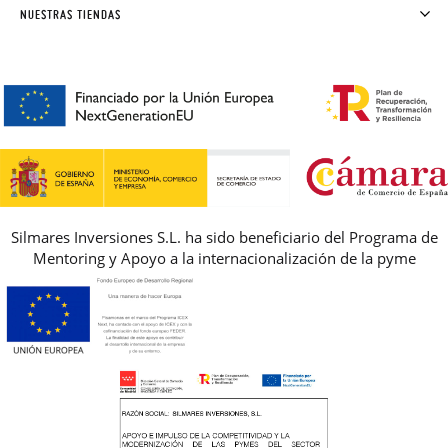
SOLICITAR CAMBIO O DEVOLUCIÓN
CLUB PISAMONAS
NUESTRAS TIENDAS
CONTACTO
BLOG & NOTICIAS
HORARIO
PREMIOS
PREGUNTAS FRECUENTES
AVISO LEGAL, PRIVACIDAD Y COOKIES
GUIA DE TALLAS
REBAJAS
Silmares Inversiones S.L. ha sido beneficiario del Programa de
Mentoring y Apoyo a la internacionalización de la pyme