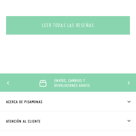
LEER TODAS LAS RESEÑAS
ENVÍOS, CAMBIOS Y
DEVOLUCIONES GRATIS
ACERCA DE PISAMONAS
QUIÉNES SOMOS
CÓMO COMPRAR
ATENCIÓN AL CLIENTE
DONDE ESTÁ MI PEDIDO
ENVÍOS Y CAMBIOS GRATIS