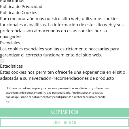
Publicitarias
Política de Privacidad
Política de Cookies
Para mejorar aún más nuestro sitio web, utilizamos cookies
funcionales y analíticas. La información de este sitio web y sus
preferencias son almacenadas en estas cookies por su
navegador.
Esenciales
Las cookies esenciales son las estrictamente necesarias para
garantizar el correcto funcionamiento del sitio web.
Estadísticas
Estas cookies nos permiten ofrecerle una experiencia en el sitio
adaptada a su navegación (recomendaciones de producto
personalizadas, énfasis en categorías frecuentemente
Utilizamos cookies propias y de terceros para medir el rendimiento y ofrecer una
consultadas, etc).Al activar esta cookie, nos ayuda a mejorar aún
experiencia de compra y publicidad personalizada. Puedes aceptar todas las
más su experiencia.
cookies pulsando el botón 'Aceptar' y configurarlas o rechazar su uso clicando
aqui.
Publicitarias
ACEPTAR TODO
Estas cookies permiten a nuestros socios publicitarios enviarle
mensajes específicos y personalizados.
CONFIGURAR