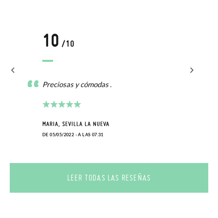
Cliente se encargará de todo: te mandaremos otra talla y te
recogeremos la primera, sin gastos, en unos pocos días!
10
/10
En caso de que no quieras Cambio sino Devolución, también
serán gratuitas, ¡no tienes que preocuparte por nada! Puedes
solicitarlas desde el mismo enlace del párrafo anterior y nos
Preciosas y cómodas .
encargamos de enviarte un mensajero para que te recoja el
paquete.
MARIA, SEVILLA LA NUEVA
DE 05/05/2022 - A LAS 07:31
LEER TODAS LAS RESEÑAS