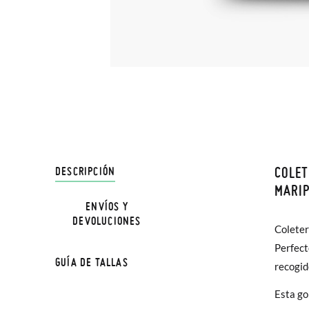
COLET
DESCRIPCIÓN
En Pisa
MARI
hasta e
ENVÍOS Y
DEVOLUCIONES
Además 
Coleter
poco má
Perfect
GUÍA DE TALLAS
En Bale
recogid
Esta go
Sólo en