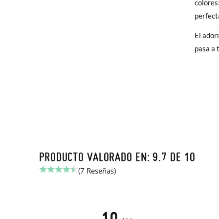
colores
elijas, 
perfect
para en
El ador
talla y
pasa a 
En caso
Puedes 
recoja 
PRODUCTO VALORADO EN: 9.7 DE 10
(7 Reseñas)
10