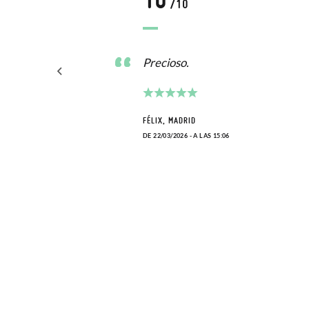
/10
hija.
Precioso.
FÉLIX, MADRID
DE 22/03/2026 - A LAS 15:06