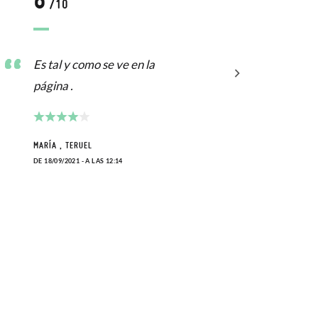
/10
Es tal y como se ve en la
Le h
página .
MÓNIC
DE 27/0
MARÍA , TERUEL
DE 18/09/2021 - A LAS 12:14