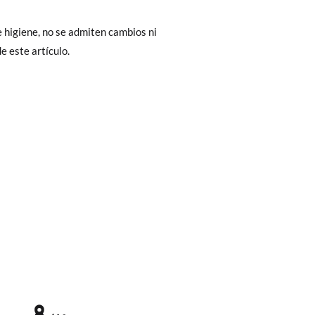
Cambios & Devoluciones
de nuestra web
 higiene, no se admiten cambios ni
e encargará de todo: te mandaremos otra
e este artículo.
 ¡no tienes que preocuparte por nada!
gamos de enviarte un mensajero para que te
8
1