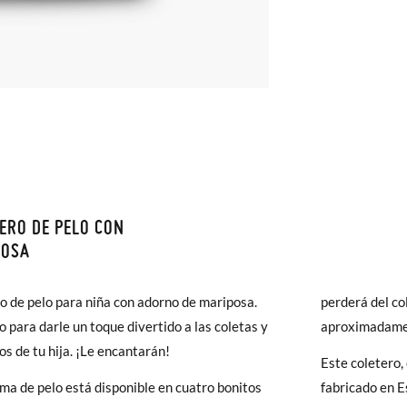
ERO DE PELO CON
monas todos los Envíos son GRATIS y los Cambios de Talla/Color tam
POSA
n 60 días. ¡Te acercamos nuestra tienda física hasta la puerta de tu c
del envío estándar gratuito (2-3 días laborables), en caso de que pre
o de pelo para niña con adorno de mariposa.
perderá del co
s (3,95€) elegir Envío Urgente en Península.
o para darle un toque divertido a las coletas y
aproximadame
ares el tiempo de envío es de 3-4 días laborables.
os de tu hija. ¡Le encantarán!
Este coletero,
ma de pelo está disponible en cuatro bonitos
fabricado en E
 Pisamonas envíos y cambios gratis, sin importe mínimo, sin preguntas.