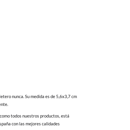
bién son GRATIS y puedes realizarlos
asa!
fieras acelerar el envío, puedes por muy
letero nunca. Su medida es de 5,6x3,7 cm
nte.
 como todos nuestros productos, está
spaña con las mejores calidades
 El precio final será el de los zapatos que