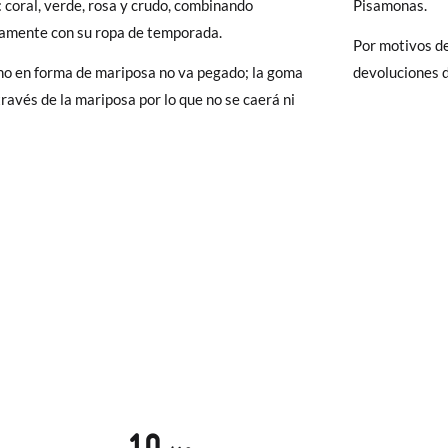
: coral, verde, rosa y crudo, combinando
Pisamonas.
y si cuando te lleguen no te valen, sólo tienes que entrar en la sección
amente con su ropa de temporada.
Por motivos de
viarnos la petición de cambio. Nuestro equipo Atención al Cliente s
no en forma de mariposa no va pegado; la goma
devoluciones d
 te recogeremos la primera, sin gastos, en unos pocos días!
través de la mariposa por lo que no se caerá ni
 de que no quieras Cambio sino Devolución, también serán gratuitas,
solicitarlas desde el mismo enlace del párrafo anterior y nos encar
el paquete.
10