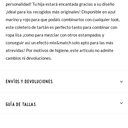
personalidad! Tu hija estará encantada gracias a su diseño
¡ideal para los recogidos más originales! Disponible en azul
marino y rojo para que podáis combinarlos con cualquier look,
este coletero de tartán es perfecto tanto para combinar con
ropa lisa ¡como para mezclar con otros estampados y
conseguir así un efecto mix&match solo apto para las más
atrevidas! Por motivos de higiene, este articulo no admite
cambios ni devoluciones.
ENVÍOS Y DEVOLUCIONES
En Pisamonas todos los Envíos son GRATIS y los Cambios de
Talla/Color también son GRATIS y puedes realizarlos hasta en
GUÍA DE TALLAS
60 días. ¡Te acercamos nuestra tienda física hasta la puerta de
tu casa!