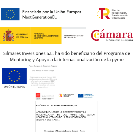
encargamos de enviarte un mensajero para que te recoja el
HORARIO
PREMIOS
paquete.
PREGUNTAS FRECUENTES
AVISO LEGAL, PRIVACIDAD Y COOKIES
GUIA DE TALLAS
REBAJAS
Silmares Inversiones S.L. ha sido beneficiario del Programa de
Mentoring y Apoyo a la internacionalización de la pyme