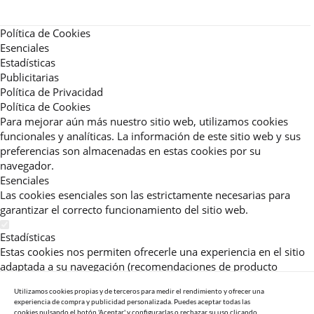
Política de Cookies
Esenciales
Estadísticas
Publicitarias
Política de Privacidad
Política de Cookies
Para mejorar aún más nuestro sitio web, utilizamos cookies
funcionales y analíticas. La información de este sitio web y sus
preferencias son almacenadas en estas cookies por su
navegador.
Esenciales
Las cookies esenciales son las estrictamente necesarias para
garantizar el correcto funcionamiento del sitio web.
Estadísticas
Estas cookies nos permiten ofrecerle una experiencia en el sitio
adaptada a su navegación (recomendaciones de producto
personalizadas, énfasis en categorías frecuentemente
Utilizamos cookies propias y de terceros para medir el rendimiento y ofrecer una
consultadas, etc).Al activar esta cookie, nos ayuda a mejorar aún
experiencia de compra y publicidad personalizada. Puedes aceptar todas las
más su experiencia.
cookies pulsando el botón 'Aceptar' y configurarlas o rechazar su uso clicando