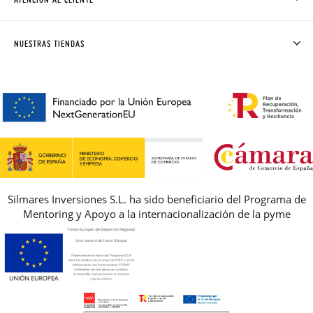
DONDE ESTÁ MI PEDIDO
ENVÍOS Y CAMBIOS GRATIS
SOLICITAR CAMBIO O DEVOLUCIÓN
CLUB PISAMONAS
NUESTRAS TIENDAS
CONTACTO
BLOG & NOTICIAS
HORARIO
PREMIOS
PREGUNTAS FRECUENTES
AVISO LEGAL, PRIVACIDAD Y COOKIES
GUIA DE TALLAS
REBAJAS
Silmares Inversiones S.L. ha sido beneficiario del Programa de
Mentoring y Apoyo a la internacionalización de la pyme