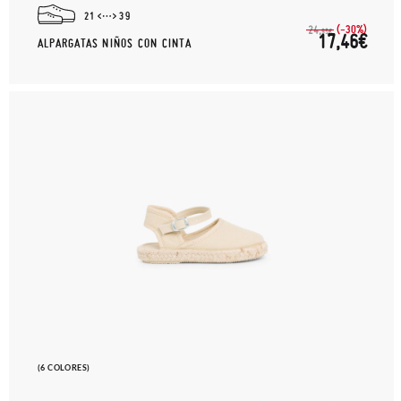
21
39
(-30%)
24,
95€
17,46€
ALPARGATAS NIÑOS CON CINTA
(6 COLORES)