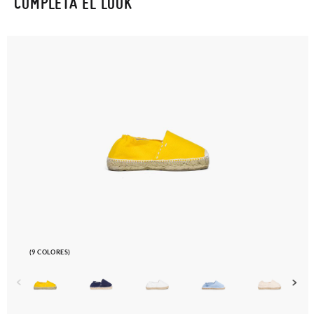
COMPLETA EL LOOK
mínimo, sin preguntas. El precio final será el de los zapatos que
elijas, y si cuando te lleguen no te valen, sólo tienes que entrar
en la sección
Cambios & Devoluciones
de nuestra web para
enviarnos la petición de cambio. Nuestro equipo Atención al
Cliente se encargará de todo: te mandaremos otra talla y te
recogeremos la primera, sin gastos, en unos pocos días!
En caso de que no quieras Cambio sino Devolución, también
serán gratuitas, ¡no tienes que preocuparte por nada! Puedes
solicitarlas desde el mismo enlace del párrafo anterior y nos
encargamos de enviarte un mensajero para que te recoja el
paquete.
(9 COLORES)