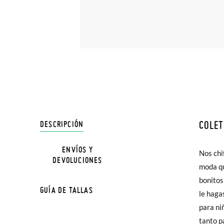
COLET
DESCRIPCIÓN
En Pisa
hasta e
ENVÍOS Y
Nos chi
perfect
DEVOLUCIONES
Además 
moda qu
combin
poco má
bonitos
GUÍA DE TALLAS
En Bale
le haga
para ni
Sólo en
tanto p