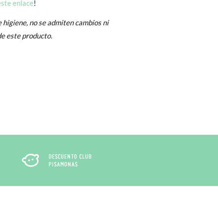
este enlace
!
Cambios & Devoluciones
de nuestra web
e encargará de todo: te mandaremos otra
 higiene, no se admiten cambios ni
e este producto.
 ¡no tienes que preocuparte por nada!
gamos de enviarte un mensajero para que te
DESCUENTO CLUB
PISAMONAS