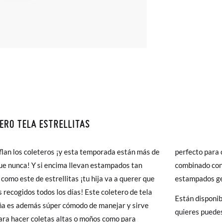
ERO TELA ESTRELLITAS
monas todos los Envíos son GRATIS y los Cambios de Talla/Color tam
n 60 días. ¡Te acercamos nuestra tienda física hasta la puerta de tu c
flan los coleteros ¡y esta temporada están más de
o para cualquier época del año ¡y quedará genial
del envío estándar gratuito (2-3 días laborables), en caso de que pre
e nunca! Y si encima llevan estampados tan
ado con ropa lisa e incluso otro tipo de
s (3,95€) elegir Envío Urgente en Península.
 como este de estrellitas ¡tu hija va a querer que
estampados g
ares el tiempo de envío es de 3-4 días laborables.
s recogidos todos los días! Este coletero de tela
Están disponibl
ña es además súper cómodo de manejar y sirve
quieres puedes
 Pisamonas envíos y cambios gratis, sin importe mínimo, sin preguntas.
ara hacer coletas altas o moños como para