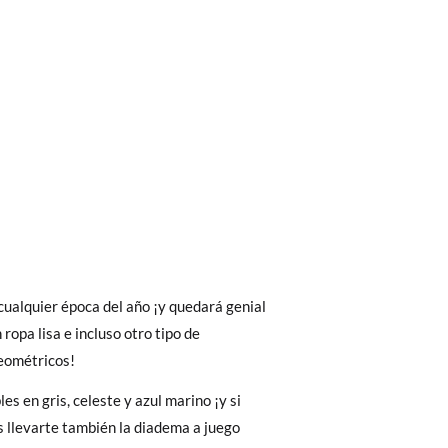
bién son GRATIS y puedes realizarlos
asa!
fieras acelerar el envío, puedes por muy
eométricos!
es en gris, celeste y azul marino ¡y si
 llevarte también la diadema a juego
 El precio final será el de los zapatos que