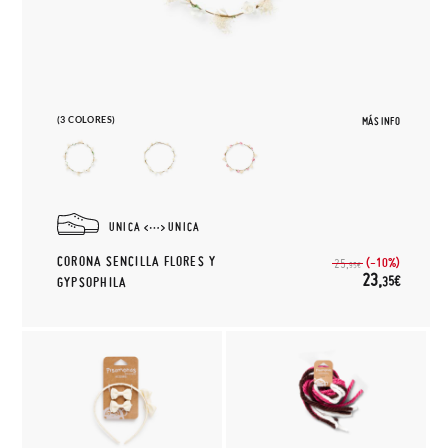
(3 COLORES)
MÁS INFO
UNICA
UNICA
CORONA SENCILLA FLORES Y
(-10%)
25,
95€
23,
35€
GYPSOPHILA