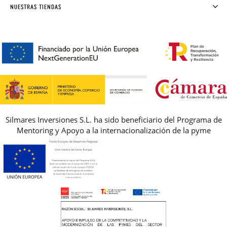
SOLICITAR CAMBIO O DEVOLUCIÓN
CLUB PISAMONAS
NUESTRAS TIENDAS
CONTACTO
BLOG & NOTICIAS
HORARIO
PREMIOS
PREGUNTAS FRECUENTES
AVISO LEGAL, PRIVACIDAD Y COOKIES
GUIA DE TALLAS
REBAJAS
Silmares Inversiones S.L. ha sido beneficiario del Programa de
Mentoring y Apoyo a la internacionalización de la pyme