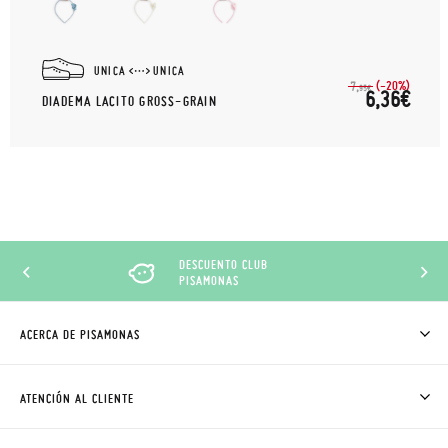
UNICA
UNICA
(-20%)
7,
95€
6,36€
DIADEMA LACITO GROSS-GRAIN
DESCUENTO CLUB
PISAMONAS
ACERCA DE PISAMONAS
QUIÉNES SOMOS
CÓMO COMPRAR
ATENCIÓN AL CLIENTE
DONDE ESTÁ MI PEDIDO
ENVÍOS Y CAMBIOS GRATIS