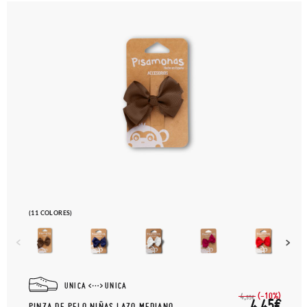
paquete.
(11 COLORES)
UNICA
UNICA
(-10%)
4,
95€
4,45€
PINZA DE PELO NIÑAS LAZO MEDIANO