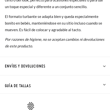
un toque especial y diferente a un conjunto sencillo.
El formato turbante se adapta bien y queda especialmente
bonito en bebés, manteniéndose en su sitio incluso cuando se
mueven. Es fácil de colocar y agradable al tacto.
Por razones de higiene, no se aceptan cambios ni devoluciones
de este producto.
ENVÍOS Y DEVOLUCIONES
En Pisamonas todos los Envíos son GRATIS y los Cambios de
Talla/Color también son GRATIS y puedes realizarlos hasta en
GUÍA DE TALLAS
60 días. ¡Te acercamos nuestra tienda física hasta la puerta de
tu casa!