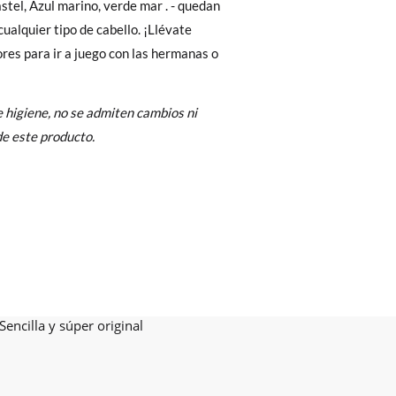
stel, Azul marino, verde mar . - quedan
Cambios & Devoluciones
de nuestra web
cualquier tipo de cabello. ¡Llévate
e encargará de todo: te mandaremos otra
ores para ir a juego con las hermanas o
 ¡no tienes que preocuparte por nada!
 higiene, no se admiten cambios ni
gamos de enviarte un mensajero para que te
e este producto.