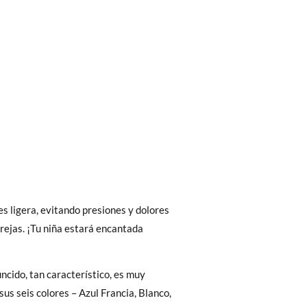
bién son GRATIS y puedes realizarlos
asa!
s ligera, evitando presiones y dolores
fieras acelerar el envío, puedes por muy
orejas. ¡Tu niña estará encantada
uncido, tan característico, es muy
sus seis colores – Azul Francia, Blanco,
 El precio final será el de los zapatos que