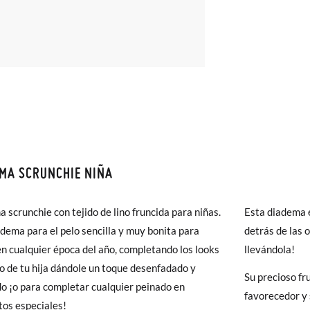
MA SCRUNCHIE NIÑA
monas todos los Envíos son GRATIS y los Cambios de Talla/Color tam
n 60 días. ¡Te acercamos nuestra tienda física hasta la puerta de tu c
 scrunchie con tejido de lino fruncida para niñas.
Esta diadema e
del envío estándar gratuito (2-3 días laborables), en caso de que pre
dema para el pelo sencilla y muy bonita para
detrás de las 
s (3,95€) elegir Envío Urgente en Península.
en cualquier época del año, completando los looks
llevándola!
ares el tiempo de envío es de 3-4 días laborables.
io de tu hija dándole un toque desenfadado y
Su precioso fr
do ¡o para completar cualquier peinado en
favorecedor y 
 Pisamonas envíos y cambios gratis, sin importe mínimo, sin preguntas.
os especiales!