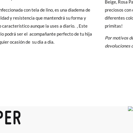
Beige, Rosa Pa
y si cuando te lleguen no te valen, sólo tienes que entrar en la sección
nfeccionada con tela de lino, es una diadema de
preciosos con 
viarnos la petición de cambio. Nuestro equipo Atención al Cliente s
lidad y resistencia que mantendrá su forma y
diferentes col
 te recogeremos la primera, sin gastos, en unos pocos días!
o característico aunque la uses a diario. , Este
primitas!
io podrá ser el acompañante perfecto de tu hija
 de que no quieras Cambio sino Devolución, también serán gratuitas,
Por motivos de
quier ocasión de su día a día.
solicitarlas desde el mismo enlace del párrafo anterior y nos encar
devoluciones d
el paquete.
PER