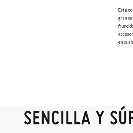
elijas, 
Está co
para en
gran ca
talla y
fruncid
accesor
En caso
en cual
Puedes 
recoja 
SENCILLA Y SÚ