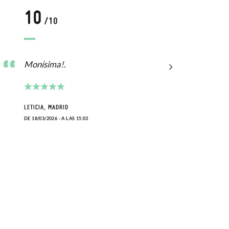
10
1
/10
Monísima!.
Muy 
LETICIA, MADRID
ANAHI
DE 18/03/2026 - A LAS 15:03
DE 27/0