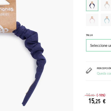
TALLA
PERCEPCIÓN
Queda co
16
(-10%)
,95
15
,25 €