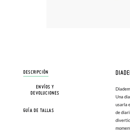
DIADE
DESCRIPCIÓN
En Pisa
hasta e
ENVÍOS Y
Diadema
DEVOLUCIONES
Además 
Una dia
poco má
usarla 
GUÍA DE TALLAS
En Bale
de diar
diverti
Sólo en
moment