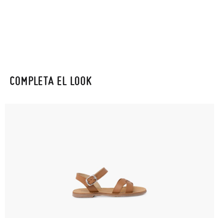
Además del envío estándar gratuito (2-3 días laborables), en
caso de que prefieras acelerar el envío, puedes por muy poco
más (3,95€) elegir Envío Urgente en Península.
En Baleares el tiempo de envío es de 3-4 días laborables.
Sólo en Pisamonas envíos y cambios gratis, sin importe
COMPLETA EL LOOK
mínimo, sin preguntas. El precio final será el de los zapatos que
elijas, y si cuando te lleguen no te valen, sólo tienes que entrar
en la sección
Cambios & Devoluciones
de nuestra web para
enviarnos la petición de cambio. Nuestro equipo Atención al
Cliente se encargará de todo: te mandaremos otra talla y te
recogeremos la primera, sin gastos, en unos pocos días!
En caso de que no quieras Cambio sino Devolución, también
serán gratuitas, ¡no tienes que preocuparte por nada! Puedes
solicitarlas desde el mismo enlace del párrafo anterior y nos
encargamos de enviarte un mensajero para que te recoja el