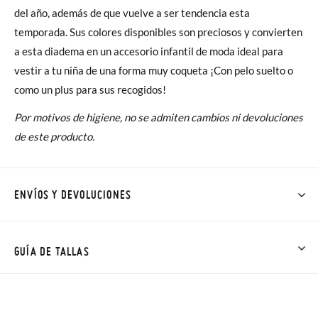
del año, además de que vuelve a ser tendencia esta
temporada. Sus colores disponibles son preciosos y convierten
a esta diadema en un accesorio infantil de moda ideal para
vestir a tu niña de una forma muy coqueta ¡Con pelo suelto o
como un plus para sus recogidos!
Por motivos de higiene, no se admiten cambios ni devoluciones
de este producto.
ENVÍOS Y DEVOLUCIONES
En Pisamonas todos los Envíos son GRATIS y los Cambios de
Talla/Color también son GRATIS y puedes realizarlos hasta en
GUÍA DE TALLAS
60 días. ¡Te acercamos nuestra tienda física hasta la puerta de
tu casa!