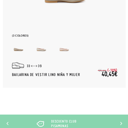
(3 COLORES)
33
39
(-10%)
44,
95€
40,45€
BAILARINA DE VESTIR LINO NIÑA Y MUJER
DESCUENTO CLUB
PISAMONAS