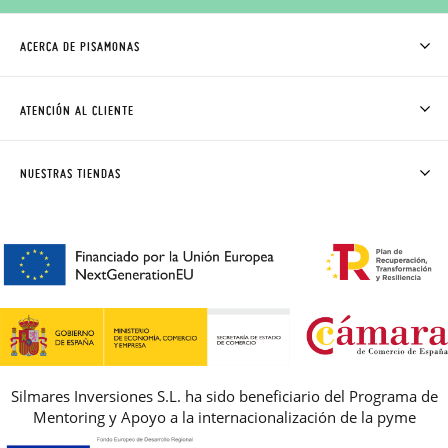
ACERCA DE PISAMONAS
QUIÉNES SOMOS
CÓMO COMPRAR
ATENCIÓN AL CLIENTE
DONDE ESTÁ MI PEDIDO
ENVÍOS Y CAMBIOS GRATIS
SOLICITAR CAMBIO O DEVOLUCIÓN
CLUB PISAMONAS
NUESTRAS TIENDAS
CONTACTO
BLOG & NOTICIAS
HORARIO
PREMIOS
PREGUNTAS FRECUENTES
AVISO LEGAL, PRIVACIDAD Y COOKIES
GUIA DE TALLAS
REBAJAS
Silmares Inversiones S.L. ha sido beneficiario del Programa de
Mentoring y Apoyo a la internacionalización de la pyme