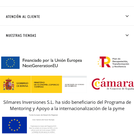
QUIÉNES SOMOS
CÓMO COMPRAR
ATENCIÓN AL CLIENTE
DONDE ESTÁ MI PEDIDO
ENVÍOS Y CAMBIOS GRATIS
SOLICITAR CAMBIO O DEVOLUCIÓN
CLUB PISAMONAS
NUESTRAS TIENDAS
CONTACTO
BLOG & NOTICIAS
HORARIO
PREMIOS
PREGUNTAS FRECUENTES
AVISO LEGAL, PRIVACIDAD Y COOKIES
GUIA DE TALLAS
REBAJAS
Silmares Inversiones S.L. ha sido beneficiario del Programa de
Mentoring y Apoyo a la internacionalización de la pyme