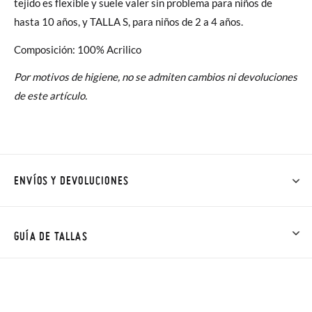
tejido es flexible y suele valer sin problema para niños de
hasta 10 años, y TALLA S, para niños de 2 a 4 años.
Composición: 100% Acrilico
Por motivos de higiene, no se admiten cambios ni devoluciones
de este artículo.
ENVÍOS Y DEVOLUCIONES
En Pisamonas todos los Envíos son GRATIS y los Cambios de
Talla/Color también son GRATIS y puedes realizarlos hasta en
GUÍA DE TALLAS
60 días. ¡Te acercamos nuestra tienda física hasta la puerta de
tu casa!
Además del envío estándar gratuito (2-3 días laborables), en