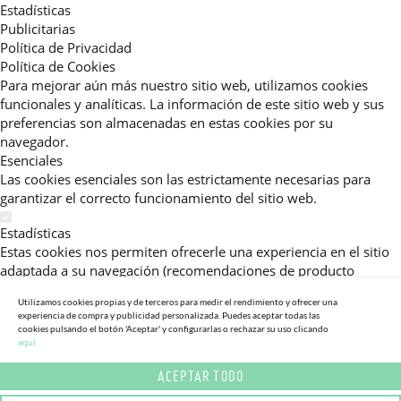
Estadísticas
Publicitarias
Política de Privacidad
Política de Cookies
Para mejorar aún más nuestro sitio web, utilizamos cookies
funcionales y analíticas. La información de este sitio web y sus
preferencias son almacenadas en estas cookies por su
navegador.
Esenciales
Las cookies esenciales son las estrictamente necesarias para
garantizar el correcto funcionamiento del sitio web.
Estadísticas
Estas cookies nos permiten ofrecerle una experiencia en el sitio
adaptada a su navegación (recomendaciones de producto
personalizadas, énfasis en categorías frecuentemente
Utilizamos cookies propias y de terceros para medir el rendimiento y ofrecer una
consultadas, etc).Al activar esta cookie, nos ayuda a mejorar aún
experiencia de compra y publicidad personalizada. Puedes aceptar todas las
más su experiencia.
cookies pulsando el botón 'Aceptar' y configurarlas o rechazar su uso clicando
aqui.
Publicitarias
ACEPTAR TODO
Estas cookies permiten a nuestros socios publicitarios enviarle
mensajes específicos y personalizados.