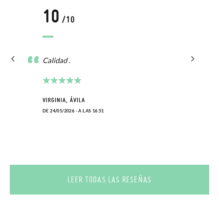
10
/10
En caso de que no quieras Cambio sino Devolución, también
serán gratuitas, ¡no tienes que preocuparte por nada! Puedes
solicitarlas desde el mismo enlace del párrafo anterior y nos
Calidad .
encargamos de enviarte un mensajero para que te recoja el
paquete.
VIRGINIA, ÁVILA
DE 24/05/2026 - A LAS 16:51
LEER TODAS LAS RESEÑAS