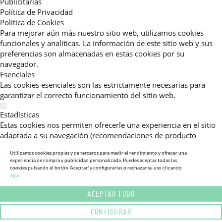
Publicitarias
Política de Privacidad
Política de Cookies
Para mejorar aún más nuestro sitio web, utilizamos cookies
funcionales y analíticas. La información de este sitio web y sus
preferencias son almacenadas en estas cookies por su
navegador.
Esenciales
Las cookies esenciales son las estrictamente necesarias para
garantizar el correcto funcionamiento del sitio web.
Estadísticas
Estas cookies nos permiten ofrecerle una experiencia en el sitio
adaptada a su navegación (recomendaciones de producto
personalizadas, énfasis en categorías frecuentemente
Utilizamos cookies propias y de terceros para medir el rendimiento y ofrecer una
consultadas, etc).Al activar esta cookie, nos ayuda a mejorar aún
experiencia de compra y publicidad personalizada. Puedes aceptar todas las
más su experiencia.
cookies pulsando el botón 'Aceptar' y configurarlas o rechazar su uso clicando
aqui.
Publicitarias
ACEPTAR TODO
Estas cookies permiten a nuestros socios publicitarios enviarle
mensajes específicos y personalizados.
CONFIGURAR