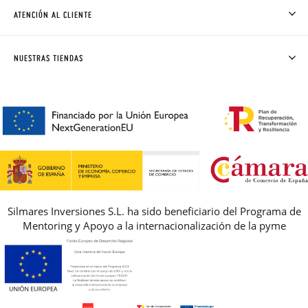
CÓMO COMPRAR
ATENCIÓN AL CLIENTE
DONDE ESTÁ MI PEDIDO
ENVÍOS Y CAMBIOS GRATIS
SOLICITAR CAMBIO O DEVOLUCIÓN
CLUB PISAMONAS
NUESTRAS TIENDAS
CONTACTO
BLOG & NOTICIAS
HORARIO
PREMIOS
PREGUNTAS FRECUENTES
AVISO LEGAL, PRIVACIDAD Y COOKIES
GUIA DE TALLAS
REBAJAS
Silmares Inversiones S.L. ha sido beneficiario del Programa de
Mentoring y Apoyo a la internacionalización de la pyme