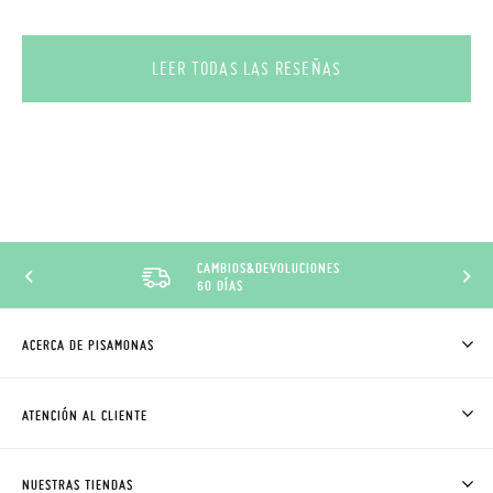
LEER TODAS LAS RESEÑAS
CAMBIOS&DEVOLUCIONES
60 DÍAS
ACERCA DE PISAMONAS
QUIÉNES SOMOS
CÓMO COMPRAR
ATENCIÓN AL CLIENTE
DONDE ESTÁ MI PEDIDO
ENVÍOS Y CAMBIOS GRATIS
SOLICITAR CAMBIO O DEVOLUCIÓN
CLUB PISAMONAS
NUESTRAS TIENDAS