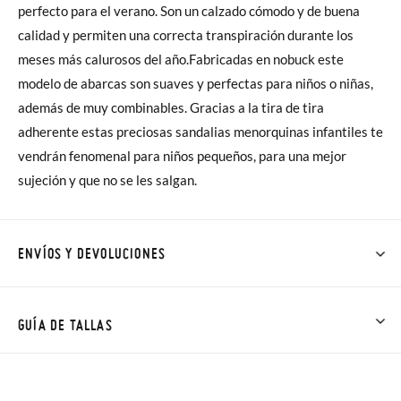
perfecto para el verano. Son un calzado cómodo y de buena
calidad y permiten una correcta transpiración durante los
meses más calurosos del año.Fabricadas en nobuck este
modelo de abarcas son suaves y perfectas para niños o niñas,
además de muy combinables. Gracias a la tira de tira
adherente estas preciosas sandalias menorquinas infantiles te
vendrán fenomenal para niños pequeños, para una mejor
sujeción y que no se les salgan.
ENVÍOS Y DEVOLUCIONES
En Pisamonas todos los Envíos son GRATIS y los Cambios de
Talla/Color también son GRATIS y puedes realizarlos hasta en
GUÍA DE TALLAS
60 días. ¡Te acercamos nuestra tienda física hasta la puerta de
tu casa!
NOTA: Las medidas de la tabla son de este modelo en