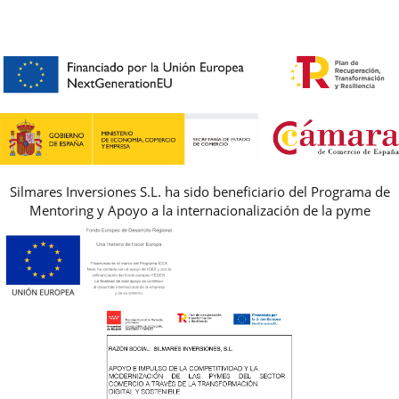
CONTACTO
BLOG & NOTICIAS
HORARIO
PREMIOS
PREGUNTAS FRECUENTES
AVISO LEGAL, PRIVACIDAD Y COOKIES
GUIA DE TALLAS
REBAJAS
Silmares Inversiones S.L. ha sido beneficiario del Programa de
Mentoring y Apoyo a la internacionalización de la pyme