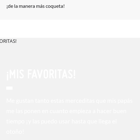
¡de la manera más coqueta!
¡MIS FAVORITAS!
Me gustan tanto estas merceditas que mis papás
me las ponen en cuanto empieza a hacer buen
tiempo ¡y las puedo usar hasta que llega el
otoño!