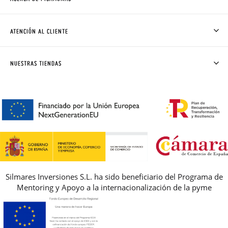
QUIÉNES SOMOS
CÓMO COMPRAR
ATENCIÓN AL CLIENTE
DONDE ESTÁ MI PEDIDO
ENVÍOS Y CAMBIOS GRATIS
SOLICITAR CAMBIO O DEVOLUCIÓN
CLUB PISAMONAS
NUESTRAS TIENDAS
CONTACTO
BLOG & NOTICIAS
HORARIO
PREMIOS
PREGUNTAS FRECUENTES
AVISO LEGAL, PRIVACIDAD Y COOKIES
GUIA DE TALLAS
REBAJAS
Silmares Inversiones S.L. ha sido beneficiario del Programa de
Mentoring y Apoyo a la internacionalización de la pyme