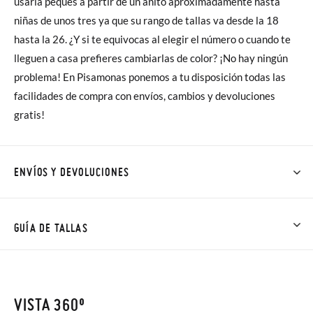
usarla peques a partir de un añito aproximadamente hasta
niñas de unos tres ya que su rango de tallas va desde la 18
hasta la 26. ¿Y si te equivocas al elegir el número o cuando te
lleguen a casa prefieres cambiarlas de color? ¡No hay ningún
problema! En Pisamonas ponemos a tu disposición todas las
facilidades de compra con envíos, cambios y devoluciones
gratis!
ENVÍOS Y DEVOLUCIONES
En Pisamonas todos los Envíos son GRATIS y los Cambios de
Talla/Color también son GRATIS y puedes realizarlos hasta en
GUÍA DE TALLAS
60 días. ¡Te acercamos nuestra tienda física hasta la puerta de
tu casa!
NOTA: Las medidas de la tabla son de este modelo en
concreto, y de la suela interior del zapato, para que compares
VISTA 360º
Además del envío estándar gratuito (2-3 días laborables), en
con la medida del pie de tu peque o con la suela interna de