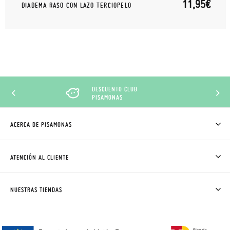
11,95€
DIADEMA RASO CON LAZO TERCIOPELO
DESCUENTO CLUB
PISAMONAS
ACERCA DE PISAMONAS
QUIÉNES SOMOS
CÓMO COMPRAR
ATENCIÓN AL CLIENTE
DONDE ESTÁ MI PEDIDO
ENVÍOS Y CAMBIOS GRATIS
SOLICITAR CAMBIO O DEVOLUCIÓN
CLUB PISAMONAS
NUESTRAS TIENDAS
CONTACTO
BLOG & NOTICIAS
HORARIO
PREMIOS