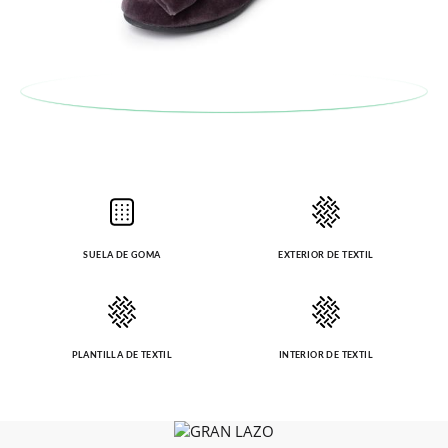
recogeremos la primera, sin gastos, en unos pocos días!
En caso de que no quieras Cambio sino Devolución, también
serán gratuitas, ¡no tienes que preocuparte por nada! Puedes
solicitarlas desde el mismo enlace del párrafo anterior y nos
encargamos de enviarte un mensajero para que te recoja el
paquete.
SUELA DE GOMA
EXTERIOR DE TEXTIL
PLANTILLA DE TEXTIL
INTERIOR DE TEXTIL