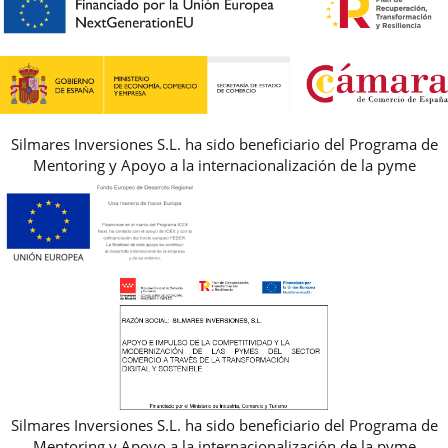
PREGUNTAS FRECUENTES
AVISO LEGAL, PRIVACIDAD Y COOKIES
GUIA DE TALLAS
REBAJAS
Silmares Inversiones S.L. ha sido beneficiario del Programa de
Mentoring y Apoyo a la internacionalización de la pyme
Silmares Inversiones S.L. ha sido beneficiario del Programa de
Mentoring y Apoyo a la internacionalización de la pyme