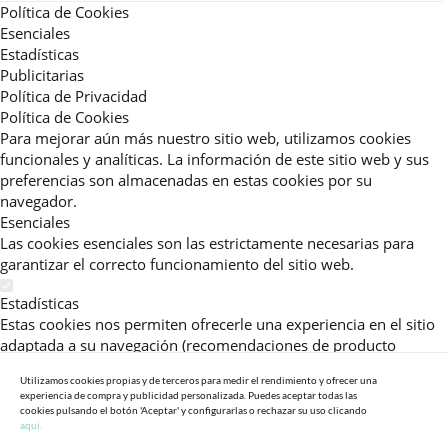
Política de Cookies
Esenciales
Estadísticas
Publicitarias
Política de Privacidad
Política de Cookies
Para mejorar aún más nuestro sitio web, utilizamos cookies
funcionales y analíticas. La información de este sitio web y sus
preferencias son almacenadas en estas cookies por su
navegador.
Esenciales
Las cookies esenciales son las estrictamente necesarias para
garantizar el correcto funcionamiento del sitio web.
Estadísticas
Estas cookies nos permiten ofrecerle una experiencia en el sitio
adaptada a su navegación (recomendaciones de producto
personalizadas, énfasis en categorías frecuentemente
Utilizamos cookies propias y de terceros para medir el rendimiento y ofrecer una
consultadas, etc).Al activar esta cookie, nos ayuda a mejorar aún
experiencia de compra y publicidad personalizada. Puedes aceptar todas las
más su experiencia.
cookies pulsando el botón 'Aceptar' y configurarlas o rechazar su uso clicando
aqui.
Publicitarias