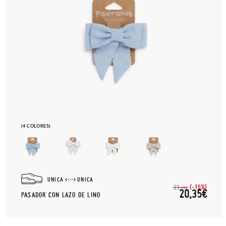
(4 COLORES)
UNICA
UNICA
(-15%)
23,
95€
20,35€
PASADOR CON LAZO DE LINO