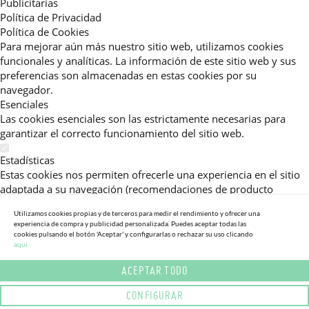
Publicitarias
Política de Privacidad
Política de Cookies
Para mejorar aún más nuestro sitio web, utilizamos cookies
funcionales y analíticas. La información de este sitio web y sus
preferencias son almacenadas en estas cookies por su
navegador.
Esenciales
Las cookies esenciales son las estrictamente necesarias para
garantizar el correcto funcionamiento del sitio web.
Estadísticas
Estas cookies nos permiten ofrecerle una experiencia en el sitio
adaptada a su navegación (recomendaciones de producto
personalizadas, énfasis en categorías frecuentemente
Utilizamos cookies propias y de terceros para medir el rendimiento y ofrecer una
consultadas, etc).Al activar esta cookie, nos ayuda a mejorar aún
experiencia de compra y publicidad personalizada. Puedes aceptar todas las
más su experiencia.
cookies pulsando el botón 'Aceptar' y configurarlas o rechazar su uso clicando
aqui.
Publicitarias
ACEPTAR TODO
Estas cookies permiten a nuestros socios publicitarios enviarle
mensajes específicos y personalizados.
CONFIGURAR