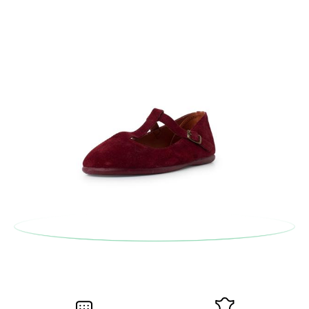
serán gratuitas, ¡no tienes que preocuparte por nada! Puedes
solicitarlas desde el mismo enlace del párrafo anterior y nos
encargamos de enviarte un mensajero para que te recoja el
paquete.