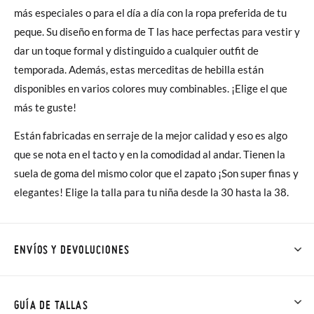
más especiales o para el día a día con la ropa preferida de tu
peque. Su diseño en forma de T las hace perfectas para vestir y
dar un toque formal y distinguido a cualquier outfit de
temporada. Además, estas merceditas de hebilla están
disponibles en varios colores muy combinables. ¡Elige el que
más te guste!
Están fabricadas en serraje de la mejor calidad y eso es algo
que se nota en el tacto y en la comodidad al andar. Tienen la
suela de goma del mismo color que el zapato ¡Son super finas y
elegantes! Elige la talla para tu niña desde la 30 hasta la 38.
ENVÍOS Y DEVOLUCIONES
En Pisamonas todos los Envíos son GRATIS y los Cambios de
Talla/Color también son GRATIS y puedes realizarlos hasta en
GUÍA DE TALLAS