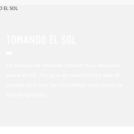
TOMANDO EL SOL
En otoño y en invierno también hay días para
tomar el sol, ¡hay que aprovecharlos y salir al
parque para lucir las merceditas más chulas de
esta temporada!