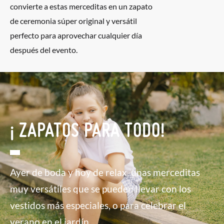
convierte a estas merceditas en un zapato
de ceremonia súper original y versátil
perfecto para aprovechar cualquier día
después del evento.
¡ ZAPATOS PARA TODO!
Ayer de boda y hoy de relax, unas merceditas
muy versátiles que se pueden llevar con los
vestidos más especiales, o para celebrar el
verano en el jardín.