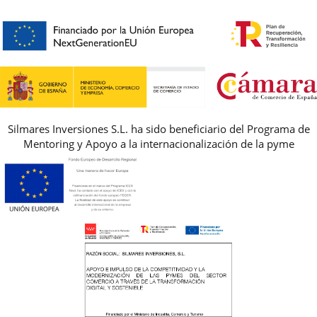
HORARIO
PREMIOS
PREGUNTAS FRECUENTES
AVISO LEGAL, PRIVACIDAD Y COOKIES
GUIA DE TALLAS
REBAJAS
Silmares Inversiones S.L. ha sido beneficiario del Programa de
Mentoring y Apoyo a la internacionalización de la pyme