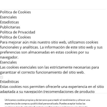
Política de Cookies
Esenciales
Estadísticas
Publicitarias
Política de Privacidad
Política de Cookies
Para mejorar aún más nuestro sitio web, utilizamos cookies
funcionales y analíticas. La información de este sitio web y sus
preferencias son almacenadas en estas cookies por su
navegador.
Esenciales
Las cookies esenciales son las estrictamente necesarias para
garantizar el correcto funcionamiento del sitio web.
Estadísticas
Estas cookies nos permiten ofrecerle una experiencia en el sitio
adaptada a su navegación (recomendaciones de producto
personalizadas, énfasis en categorías frecuentemente
Utilizamos cookies propias y de terceros para medir el rendimiento y ofrecer una
consultadas, etc).Al activar esta cookie, nos ayuda a mejorar aún
experiencia de compra y publicidad personalizada. Puedes aceptar todas las
más su experiencia.