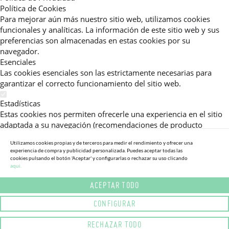
Política de Cookies
Para mejorar aún más nuestro sitio web, utilizamos cookies
funcionales y analíticas. La información de este sitio web y sus
preferencias son almacenadas en estas cookies por su
navegador.
Esenciales
Las cookies esenciales son las estrictamente necesarias para
garantizar el correcto funcionamiento del sitio web.
Estadísticas
Estas cookies nos permiten ofrecerle una experiencia en el sitio
adaptada a su navegación (recomendaciones de producto
personalizadas, énfasis en categorías frecuentemente
Utilizamos cookies propias y de terceros para medir el rendimiento y ofrecer una
consultadas, etc).Al activar esta cookie, nos ayuda a mejorar aún
experiencia de compra y publicidad personalizada. Puedes aceptar todas las
más su experiencia.
cookies pulsando el botón 'Aceptar' y configurarlas o rechazar su uso clicando
aqui.
Publicitarias
ACEPTAR TODO
Estas cookies permiten a nuestros socios publicitarios enviarle
mensajes específicos y personalizados.
CONFIGURAR
Política de Privacidad
RECHAZAR TODO