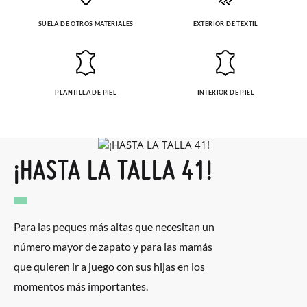
recogeremos la primera, sin gastos, en unos pocos días!
SUELA DE OTROS MATERIALES
EXTERIOR DE TEXTIL
En caso de que no quieras Cambio sino Devolución, también
serán gratuitas, ¡no tienes que preocuparte por nada! Puedes
solicitarlas desde el mismo enlace del párrafo anterior y nos
PLANTILLA DE PIEL
INTERIOR DE PIEL
encargamos de enviarte un mensajero para que te recoja el
paquete.
¡HASTA LA TALLA 41!
Para las peques más altas que necesitan un
número mayor de zapato y para las mamás
que quieren ir a juego con sus hijas en los
momentos más importantes.