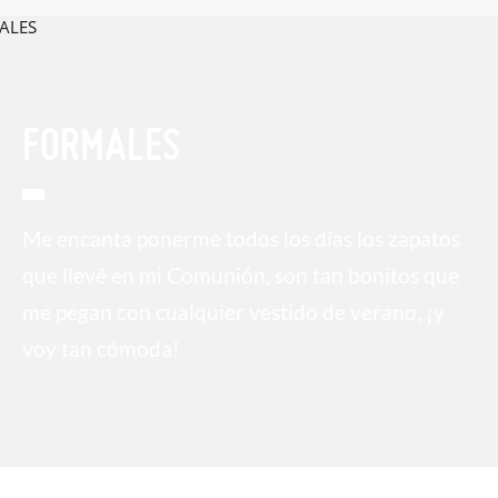
FORMALES
Me encanta ponerme todos los días los zapatos
que llevé en mi Comunión, son tan bonitos que
me pegan con cualquier vestido de verano, ¡y
voy tan cómoda!