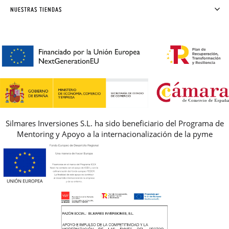
SOLICITAR CAMBIO O DEVOLUCIÓN
CLUB PISAMONAS
NUESTRAS TIENDAS
CONTACTO
BLOG & NOTICIAS
HORARIO
PREMIOS
PREGUNTAS FRECUENTES
AVISO LEGAL, PRIVACIDAD Y COOKIES
GUIA DE TALLAS
REBAJAS
Silmares Inversiones S.L. ha sido beneficiario del Programa de
Mentoring y Apoyo a la internacionalización de la pyme