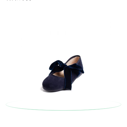
En caso de que no quieras Cambio sino Devolución, también
serán gratuitas, ¡no tienes que preocuparte por nada! Puedes
solicitarlas desde el mismo enlace del párrafo anterior y nos
encargamos de enviarte un mensajero para que te recoja el
paquete.