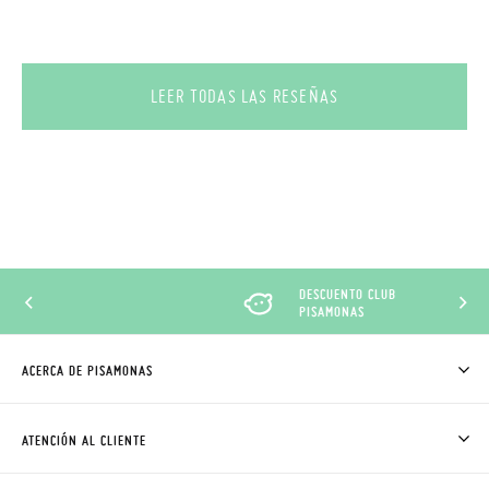
LEER TODAS LAS RESEÑAS
DESCUENTO CLUB
PISAMONAS
ACERCA DE PISAMONAS
QUIÉNES SOMOS
CÓMO COMPRAR
ATENCIÓN AL CLIENTE
DONDE ESTÁ MI PEDIDO
ENVÍOS Y CAMBIOS GRATIS