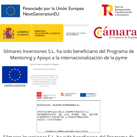
PREGUNTAS FRECUENTES
AVISO LEGAL, PRIVACIDAD Y COOKIES
GUIA DE TALLAS
REBAJAS
Silmares Inversiones S.L. ha sido beneficiario del Programa de
Mentoring y Apoyo a la internacionalización de la pyme