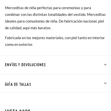
Merceditas de niña perfectas para ceremonias y para
combinar con las distintas tonalidades del vestido. Merceditas
ideales para comuniones de niña. De fabricación nacional, piel
de calidad, aquí más baratas.
Fabricada en los mejores materiales, con piel tanto en interior
como en exterior.
ENVÍOS Y DEVOLUCIONES
En Pisamonas todos los Envíos son GRATIS y los Cambios de
Talla/Color también son GRATIS y puedes realizarlos hasta en
GUÍA DE TALLAS
60 días. ¡Te acercamos nuestra tienda física hasta la puerta de
tu casa!
Además del envío estándar gratuito (2-3 días laborables), en