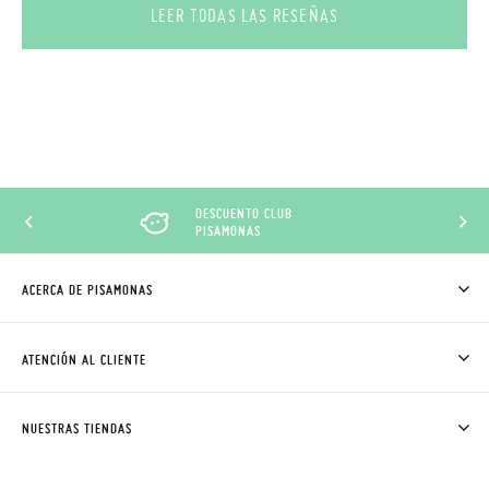
LEER TODAS LAS RESEÑAS
DESCUENTO CLUB
PISAMONAS
ACERCA DE PISAMONAS
QUIÉNES SOMOS
CÓMO COMPRAR
ATENCIÓN AL CLIENTE
DONDE ESTÁ MI PEDIDO
ENVÍOS Y CAMBIOS GRATIS
SOLICITAR CAMBIO O DEVOLUCIÓN
CLUB PISAMONAS
NUESTRAS TIENDAS
CONTACTO
BLOG & NOTICIAS
HORARIO
PREMIOS