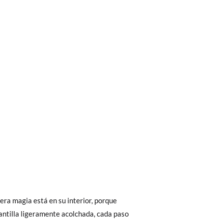
bién son GRATIS y puedes realizarlos
asa!
fieras acelerar el envío, puedes por muy
era magia está en su interior, porque
lantilla ligeramente acolchada, cada paso