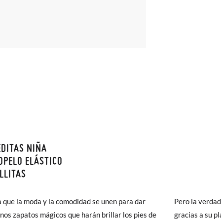
DITAS NIÑA
monas todos los Envíos son GRATIS y los Cambios de Talla/Color tam
OPELO ELÁSTICO
n 60 días. ¡Te acercamos nuestra tienda física hasta la puerta de tu c
LLITAS
del envío estándar gratuito (2-3 días laborables), en caso de que pre
 que la moda y la comodidad se unen para dar
s (3,95€) elegir Envío Urgente en Península.
Pero la verdad
unos zapatos mágicos que harán brillar los pies de
ares el tiempo de envío es de 3-4 días laborables.
gracias a su p