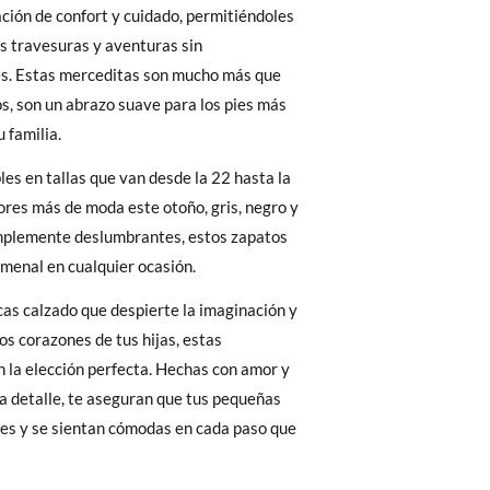
31
32
33
34
35
ción de confort y cuidado, permitiéndoles
19,8
20,5
21,0
21,8
22,5
 El precio final será el de los zapatos que
us travesuras y aventuras sin
s. Estas merceditas son mucho más que
Cambios & Devoluciones
de nuestra web
e encargará de todo: te mandaremos otra
s, son un abrazo suave para los pies más
 familia.
les en tallas que van desde la 22 hasta la
 ¡no tienes que preocuparte por nada!
lores más de moda este otoño, gris, negro y
gamos de enviarte un mensajero para que te
implemente deslumbrantes, estos zapatos
menal en cualquier ocasión.
scas calzado que despierte la imaginación y
los corazones de tus hijas, estas
 la elección perfecta. Hechas con amor y
a detalle, te aseguran que tus pequeñas
les y se sientan cómodas en cada paso que