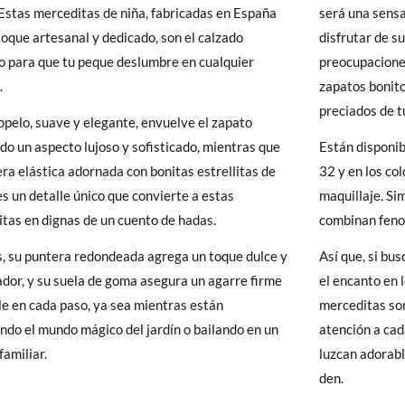
22
23
24
25
26
27
28
29
30
. Estas merceditas de niña, fabricadas en España
será una sensa
14,1
14,7
15,0
15,8
16,5
17,1
17,7
18,2
19,0
toque artesanal y dedicado, son el calzado
 Pisamonas envíos y cambios gratis, sin importe mínimo, sin preguntas.
disfrutar de s
o para que tu peque deslumbre en cualquier
y si cuando te lleguen no te valen, sólo tienes que entrar en la sección
preocupacione
.
viarnos la petición de cambio. Nuestro equipo Atención al Cliente s
zapatos bonito
 te recogeremos la primera, sin gastos, en unos pocos días!
preciados de tu
iopelo, suave y elegante, envuelve el zapato
do un aspecto lujoso y sofisticado, mientras que
Están disponib
 de que no quieras Cambio sino Devolución, también serán gratuitas,
era elástica adornada con bonitas estrellitas de
32 y en los co
solicitarlas desde el mismo enlace del párrafo anterior y nos encar
 es un detalle único que convierte a estas
maquillaje. S
el paquete.
tas en dignas de un cuento de hadas.
combinan feno
 su puntera redondeada agrega un toque dulce y
Así que, si bu
dor, y su suela de goma asegura un agarre firme
el encanto en 
le en cada paso, ya sea mientras están
merceditas son
ndo el mundo mágico del jardín o bailando en un
atención a cad
familiar.
luzcan adorab
den.