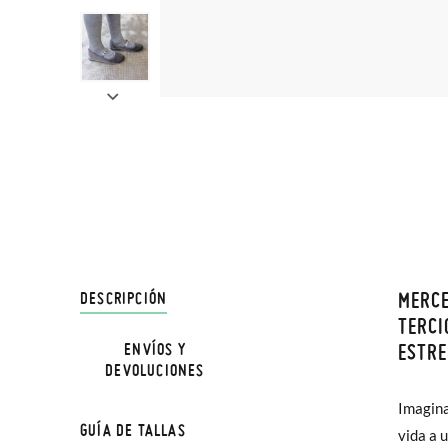
MERCE
DESCRIPCIÓN
En Pisa
TERCI
hasta e
ESTRE
ENVÍOS Y
DEVOLUCIONES
Además 
Imagina
poco má
GUÍA DE TALLAS
vida a 
En Bale