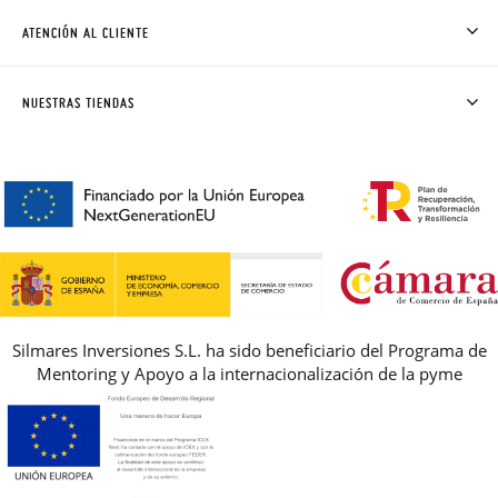
CÓMO COMPRAR
ATENCIÓN AL CLIENTE
DONDE ESTÁ MI PEDIDO
ENVÍOS Y CAMBIOS GRATIS
SOLICITAR CAMBIO O DEVOLUCIÓN
CLUB PISAMONAS
NUESTRAS TIENDAS
CONTACTO
BLOG & NOTICIAS
HORARIO
PREMIOS
PREGUNTAS FRECUENTES
AVISO LEGAL, PRIVACIDAD Y COOKIES
GUIA DE TALLAS
REBAJAS
Silmares Inversiones S.L. ha sido beneficiario del Programa de
Mentoring y Apoyo a la internacionalización de la pyme