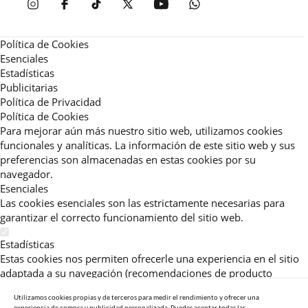
Política de Cookies
Esenciales
Estadísticas
Publicitarias
Política de Privacidad
Política de Cookies
Para mejorar aún más nuestro sitio web, utilizamos cookies
funcionales y analíticas. La información de este sitio web y sus
preferencias son almacenadas en estas cookies por su
navegador.
Esenciales
Las cookies esenciales son las estrictamente necesarias para
garantizar el correcto funcionamiento del sitio web.
Estadísticas
Estas cookies nos permiten ofrecerle una experiencia en el sitio
adaptada a su navegación (recomendaciones de producto
personalizadas, énfasis en categorías frecuentemente
Utilizamos cookies propias y de terceros para medir el rendimiento y ofrecer una
consultadas, etc).Al activar esta cookie, nos ayuda a mejorar aún
experiencia de compra y publicidad personalizada. Puedes aceptar todas las