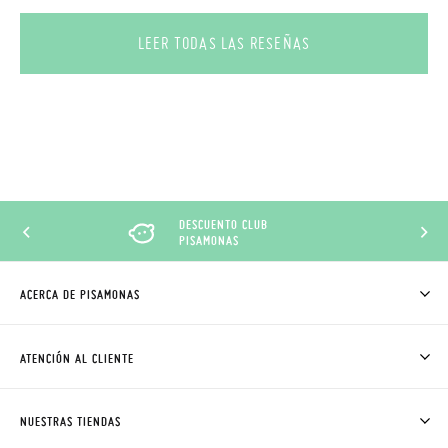
LEER TODAS LAS RESEÑAS
DESCUENTO CLUB
PISAMONAS
ACERCA DE PISAMONAS
QUIÉNES SOMOS
CÓMO COMPRAR
ATENCIÓN AL CLIENTE
DONDE ESTÁ MI PEDIDO
ENVÍOS Y CAMBIOS GRATIS
SOLICITAR CAMBIO O DEVOLUCIÓN
CLUB PISAMONAS
NUESTRAS TIENDAS
CONTACTO
BLOG & NOTICIAS