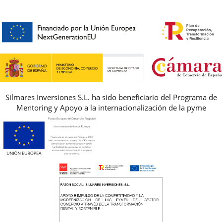
HORARIO
PREMIOS
PREGUNTAS FRECUENTES
AVISO LEGAL, PRIVACIDAD Y COOKIES
GUIA DE TALLAS
REBAJAS
Silmares Inversiones S.L. ha sido beneficiario del Programa de
Mentoring y Apoyo a la internacionalización de la pyme