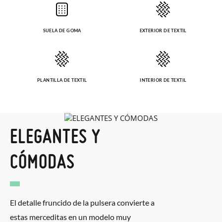
Cliente se encargará de todo: te mandaremos otra talla y te
recogeremos la primera, sin gastos, en unos pocos días!
SUELA DE GOMA
EXTERIOR DE TEXTIL
En caso de que no quieras Cambio sino Devolución, también
serán gratuitas, ¡no tienes que preocuparte por nada! Puedes
solicitarlas desde el mismo enlace del párrafo anterior y nos
PLANTILLA DE TEXTIL
INTERIOR DE TEXTIL
encargamos de enviarte un mensajero para que te recoja el
paquete.
ELEGANTES Y
CÓMODAS
El detalle fruncido de la pulsera convierte a
estas merceditas en un modelo muy