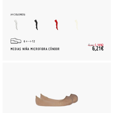
(4 COLORES)
6
12
(-10%)
6,
90€
6,21€
MEDIAS NIÑA MICROFIBRA CÓNDOR