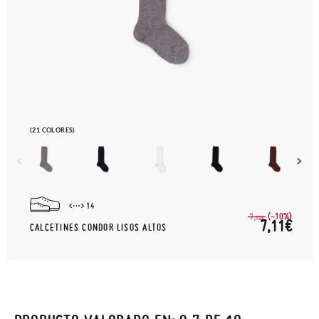
(21 COLORES)
14
(-10%)
7,
90€
7,11€
CALCETINES CONDOR LISOS ALTOS