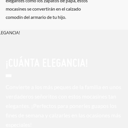
elegantes como los zapatos de papá, estos
mocasines se convertirán en el calzado
comodín del armario de tu hijo.
¡CUÁNTA ELEGANCIA!
Convierte a los más peques de la familia en unos
verdaderos señoritos con estos mocasines tan
elegantes. ¡Perfectos para ponerles guapos los
fines de semana y calzarles en las ocasiones más
especiales!