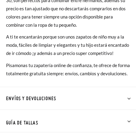
30, son perfectos para combinar entre hermanos, además su
precio es tan ajustado que no descartarás comprarlos en dos
colores para tener siempre una opción disponible para
combinar con la ropa de tu pequeño.
A ti te encantarán porque son unos zapatos de niño muy a la
moda, fáciles de limpiar y elegantes y tu hijo estará encantado
de ir cómodo ¡y además a un precio super competitivo!
Pisamonas tu zapatería online de confianza, te ofrece de forma
totalmente gratuita siempre: envíos, cambios y devoluciones.
ENVÍOS Y DEVOLUCIONES
En Pisamonas todos los Envíos son GRATIS y los Cambios de
Talla/Color también son GRATIS y puedes realizarlos hasta en
GUÍA DE TALLAS
60 días. ¡Te acercamos nuestra tienda física hasta la puerta de