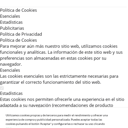
Política de Cookies
Esenciales
Estadísticas
Publicitarias
Política de Privacidad
Política de Cookies
Para mejorar aún más nuestro sitio web, utilizamos cookies
funcionales y analíticas. La información de este sitio web y sus
preferencias son almacenadas en estas cookies por su
navegador.
Esenciales
Las cookies esenciales son las estrictamente necesarias para
garantizar el correcto funcionamiento del sitio web.
Estadísticas
Estas cookies nos permiten ofrecerle una experiencia en el sitio
adaptada a su navegación (recomendaciones de producto
personalizadas, énfasis en categorías frecuentemente
Utilizamos cookies propias y de terceros para medir el rendimiento y ofrecer una
consultadas, etc).Al activar esta cookie, nos ayuda a mejorar aún
experiencia de compra y publicidad personalizada. Puedes aceptar todas las
más su experiencia.
cookies pulsando el botón 'Aceptar' y configurarlas o rechazar su uso clicando