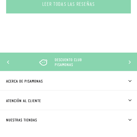
LEER TODAS LAS RESEÑAS
DESCUENTO CLUB
PISAMONAS
ACERCA DE PISAMONAS
QUIÉNES SOMOS
CÓMO COMPRAR
ATENCIÓN AL CLIENTE
DONDE ESTÁ MI PEDIDO
ENVÍOS Y CAMBIOS GRATIS
SOLICITAR CAMBIO O DEVOLUCIÓN
CLUB PISAMONAS
NUESTRAS TIENDAS
CONTACTO
BLOG & NOTICIAS
HORARIO
PREMIOS