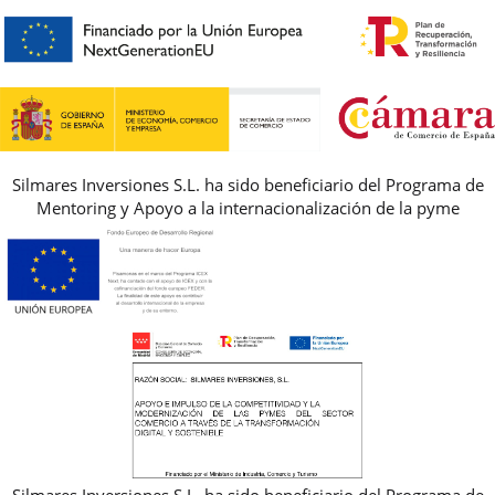
PREGUNTAS FRECUENTES
AVISO LEGAL, PRIVACIDAD Y COOKIES
GUIA DE TALLAS
REBAJAS
Silmares Inversiones S.L. ha sido beneficiario del Programa de
Mentoring y Apoyo a la internacionalización de la pyme