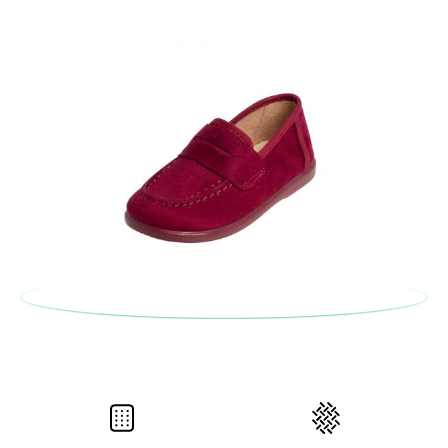
solicitarlas desde el mismo enlace del párrafo anterior y nos
encargamos de enviarte un mensajero para que te recoja el
paquete.