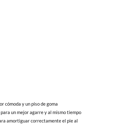
bién son GRATIS y puedes realizarlos
asa!
ior interior do sapato. Pode comparar com
fieras acelerar el envío, puedes por muy
rior cómoda y un piso de goma
s não com a solaexterior.
 para un mejor agarre y al mismo tiempo
ara amortiguar correctamente el pie al
 El precio final será el de los zapatos que