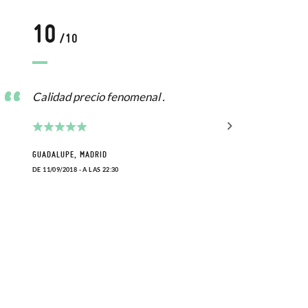
10
8
/10
/
Calidad precio fenomenal .
Idea
se l
mis 
GUADALUPE, MADRID
cali
DE 11/09/2018 - A LAS 22:30
PEDRO
DE 30/0