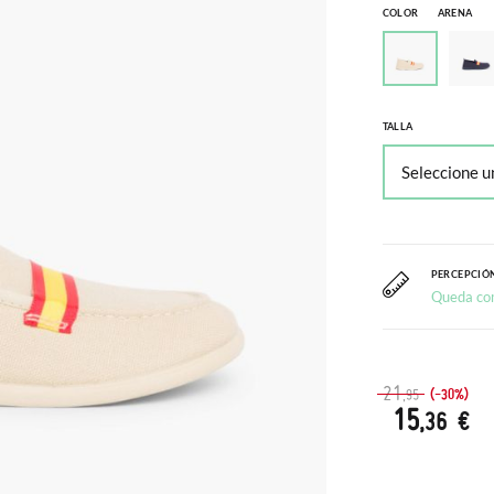
COLOR
ARENA
TALLA
PERCEPCIÓN
Queda co
21
(-30%)
,95
15
,36 €