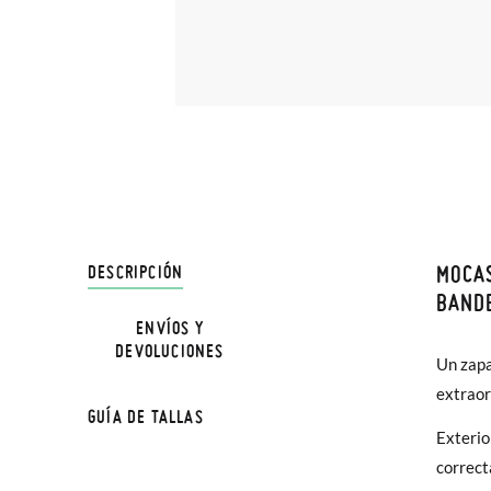
MOCAS
DESCRIPCIÓN
En Pisa
BANDE
hasta e
ENVÍOS Y
NOTA: a
DEVOLUCIONES
Además 
Un zapa
a medid
poco má
extraor
GUÍA DE TALLAS
En Bale
Mocass
Exterio
correct
Sólo en