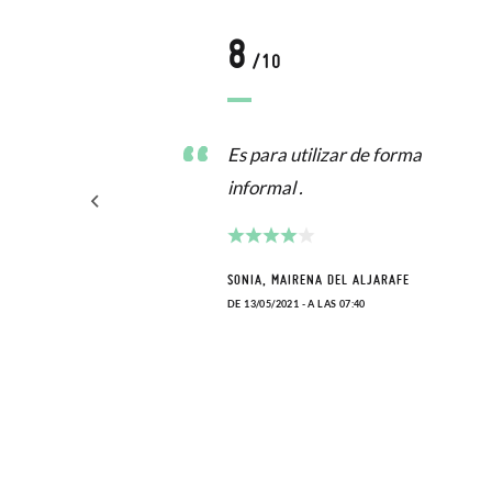
8
/10
sear,
Es para utilizar de forma
todos
informal .
s,
SONIA, MAIRENA DEL ALJARAFE
DE 13/05/2021 - A LAS 07:40