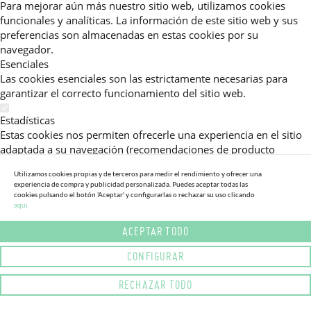
Para mejorar aún más nuestro sitio web, utilizamos cookies
funcionales y analíticas. La información de este sitio web y sus
preferencias son almacenadas en estas cookies por su
navegador.
Esenciales
Las cookies esenciales son las estrictamente necesarias para
garantizar el correcto funcionamiento del sitio web.
Estadísticas
Estas cookies nos permiten ofrecerle una experiencia en el sitio
adaptada a su navegación (recomendaciones de producto
personalizadas, énfasis en categorías frecuentemente
Utilizamos cookies propias y de terceros para medir el rendimiento y ofrecer una
consultadas, etc).Al activar esta cookie, nos ayuda a mejorar aún
experiencia de compra y publicidad personalizada. Puedes aceptar todas las
más su experiencia.
cookies pulsando el botón 'Aceptar' y configurarlas o rechazar su uso clicando
aqui.
Publicitarias
ACEPTAR TODO
Estas cookies permiten a nuestros socios publicitarios enviarle
mensajes específicos y personalizados.
CONFIGURAR
Política de Privacidad
RECHAZAR TODO
Lea más sobre el uso de cookies en este sitio web en nuestra
política de privacidad.