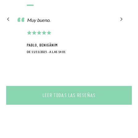
serán gratuitas, ¡no tienes que preocuparte por nada! Puedes
solicitarlas desde el mismo enlace del párrafo anterior y nos
Muy bueno.
encargamos de enviarte un mensajero para que te recoja el
paquete.
PABLO, BENIGÀNIM
DE 11/11/2025 - A LAS 14:01
LEER TODAS LAS RESEÑAS