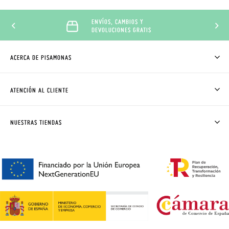
ENVÍOS, CAMBIOS Y
DEVOLUCIONES GRATIS
ACERCA DE PISAMONAS
QUIÉNES SOMOS
CÓMO COMPRAR
ATENCIÓN AL CLIENTE
DONDE ESTÁ MI PEDIDO
ENVÍOS Y CAMBIOS GRATIS
SOLICITAR CAMBIO O DEVOLUCIÓN
CLUB PISAMONAS
NUESTRAS TIENDAS
CONTACTO
BLOG & NOTICIAS
HORARIO
PREMIOS
PREGUNTAS FRECUENTES
AVISO LEGAL, PRIVACIDAD Y COOKIES
GUIA DE TALLAS
REBAJAS