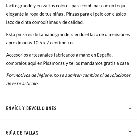
lacito grande y en varios colores para combinar con un toque
elegante la ropa de tus niñas . Pinzas para el pelo con clásico
lazo de cinta comodísimas y de calidad.
Esta pinza es de tamaño grande, siendo el lazo de dimensiones
aproximadas 10.5 x 7 centímetros.
Accesorios artesanales fabricados a mano en España,
compralos aqui en Pisamonas y te los mandamos gratis a casa
Por motivos de higiene, no se admiten cambios ni devoluciones
de este artículo.
ENVÍOS Y DEVOLUCIONES
En Pisamonas todos los Envíos son GRATIS y los Cambios de
Talla/Color también son GRATIS y puedes realizarlos hasta en
GUÍA DE TALLAS