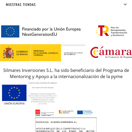
SOLICITAR CAMBIO O DEVOLUCIÓN
CLUB PISAMONAS
NUESTRAS TIENDAS
CONTACTO
BLOG & NOTICIAS
HORARIO
PREMIOS
PREGUNTAS FRECUENTES
AVISO LEGAL, PRIVACIDAD Y COOKIES
GUIA DE TALLAS
REBAJAS
Silmares Inversiones S.L. ha sido beneficiario del Programa de
Mentoring y Apoyo a la internacionalización de la pyme