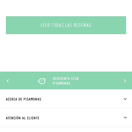
LEER TODAS LAS RESEÑAS
DESCUENTO CLUB
PISAMONAS
ACERCA DE PISAMONAS
QUIÉNES SOMOS
CÓMO COMPRAR
ATENCIÓN AL CLIENTE
DONDE ESTÁ MI PEDIDO
ENVÍOS Y CAMBIOS GRATIS