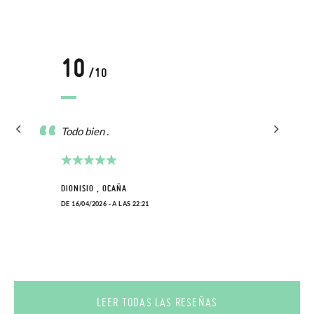
enviarnos la petición de cambio. Nuestro equipo Atención al
Cliente se encargará de todo: te mandaremos otra talla y te
recogeremos la primera, sin gastos, en unos pocos días!
10
/10
En caso de que no quieras Cambio sino Devolución, también
serán gratuitas, ¡no tienes que preocuparte por nada! Puedes
solicitarlas desde el mismo enlace del párrafo anterior y nos
Todo bien .
encargamos de enviarte un mensajero para que te recoja el
paquete.
DIONISIO , OCAÑA
DE 16/04/2026 - A LAS 22:21
LEER TODAS LAS RESEÑAS