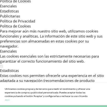
Política de Cookies
Esenciales
Estadísticas
Publicitarias
Política de Privacidad
Política de Cookies
Para mejorar aún más nuestro sitio web, utilizamos cookies
funcionales y analíticas. La información de este sitio web y sus
preferencias son almacenadas en estas cookies por su
navegador.
Esenciales
Las cookies esenciales son las estrictamente necesarias para
garantizar el correcto funcionamiento del sitio web.
Estadísticas
Estas cookies nos permiten ofrecerle una experiencia en el sitio
adaptada a su navegación (recomendaciones de producto
personalizadas, énfasis en categorías frecuentemente
Utilizamos cookies propias y de terceros para medir el rendimiento y ofrecer una
consultadas, etc).Al activar esta cookie, nos ayuda a mejorar aún
experiencia de compra y publicidad personalizada. Puedes aceptar todas las
más su experiencia.
cookies pulsando el botón 'Aceptar' y configurarlas o rechazar su uso clicando
aqui.
Publicitarias