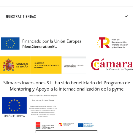
DONDE ESTÁ MI PEDIDO
ENVÍOS Y CAMBIOS GRATIS
SOLICITAR CAMBIO O DEVOLUCIÓN
CLUB PISAMONAS
NUESTRAS TIENDAS
CONTACTO
BLOG & NOTICIAS
HORARIO
PREMIOS
PREGUNTAS FRECUENTES
AVISO LEGAL, PRIVACIDAD Y COOKIES
GUIA DE TALLAS
REBAJAS
Silmares Inversiones S.L. ha sido beneficiario del Programa de
Mentoring y Apoyo a la internacionalización de la pyme