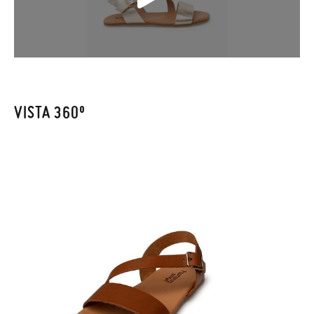
mínimo, sin preguntas. El precio final será el de los zapatos que
elijas, y si cuando te lleguen no te valen, sólo tienes que entrar
en la sección
Cambios & Devoluciones
de nuestra web para
enviarnos la petición de cambio. Nuestro equipo Atención al
Cliente se encargará de todo: te mandaremos otra talla y te
recogeremos la primera, sin gastos, en unos pocos días!
VISTA 360º
En caso de que no quieras Cambio sino Devolución, también
serán gratuitas, ¡no tienes que preocuparte por nada! Puedes
solicitarlas desde el mismo enlace del párrafo anterior y nos
encargamos de enviarte un mensajero para que te recoja el
paquete.