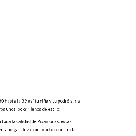
bién son GRATIS y puedes realizarlos
asa!
 interior del zapato, para que compares con
fieras acelerar el envío, puedes por muy
30 hasta la 39 así tu niña y tú podréis ir a
as, no con la suela por fuera.
os unos looks ¡llenos de estilo!
 toda la calidad de Pisamonas, estas
veraniegas llevan un práctico cierre de
36
37
38
39
 El precio final será el de los zapatos que