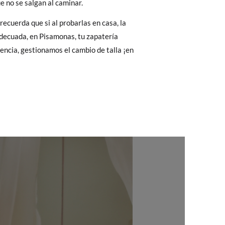
ue no se salgan al caminar.
Cambios & Devoluciones
de nuestra web
22,9
23,5
24,0
24,6
recuerda que si al probarlas en casa, la
e encargará de todo: te mandaremos otra
 adecuada, en Pisamonas, tu zapatería
rencia, gestionamos el cambio de talla ¡en
!
 ¡no tienes que preocuparte por nada!
gamos de enviarte un mensajero para que te