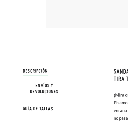
SANDA
DESCRIPCIÓN
En Pisa
TIRA 
hasta e
ENVÍOS Y
NOTA: L
DEVOLUCIONES
Además 
¡Mira q
la medi
poco má
Pisamon
GUÍA DE TALLAS
En Bale
verano 
no pasa
TALLA
Sólo en