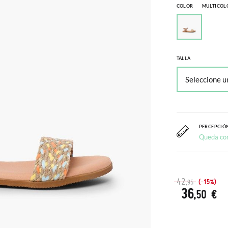
COLOR
MULTICOL
TALLA
PERCEPCIÓN
Queda co
42
(-15%)
,95
36
,50 €