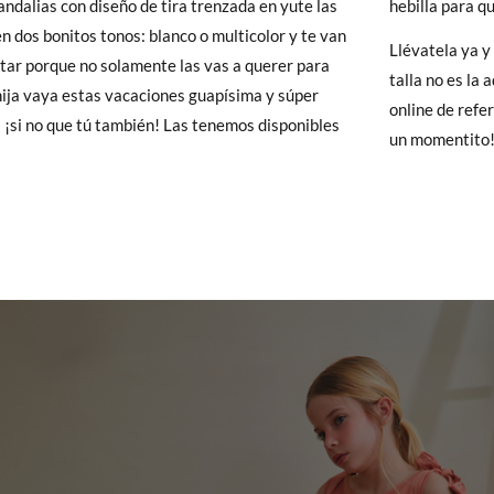
andalias con diseño de tira trenzada en yute las
hebilla para q
y si cuando te lleguen no te valen, sólo tienes que entrar en la sección
18,8
19,5
20,1
20,7
21,3
22,0
en dos bonitos tonos: blanco o multicolor y te van
Llévatela ya y 
viarnos la petición de cambio. Nuestro equipo Atención al Cliente s
tar porque no solamente las vas a querer para
talla no es la
 te recogeremos la primera, sin gastos, en unos pocos días!
hija vaya estas vacaciones guapísima y súper
online de refe
¡si no que tú también! Las tenemos disponibles
un momentito
 de que no quieras Cambio sino Devolución, también serán gratuitas,
solicitarlas desde el mismo enlace del párrafo anterior y nos encar
el paquete.